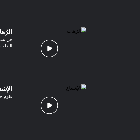
الرُه
هل تشع
التغلب ع
الإشع
يقوم جن