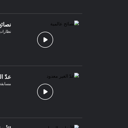
نصائح
نظارات 
عدّ ا
مسابقة 