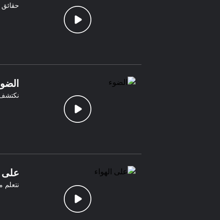
حقائق م
الضوء
نكتشف ا
على ا
نتعلم م