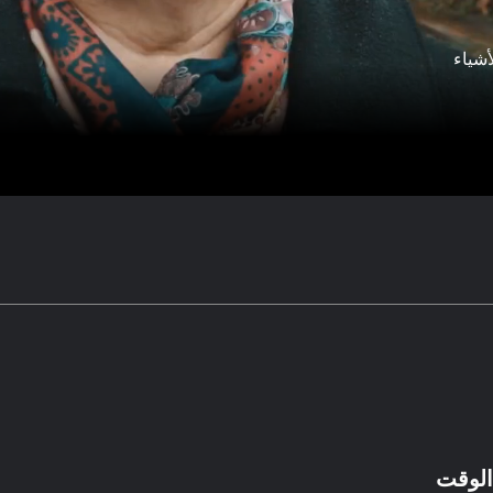
أشياء
الوقت