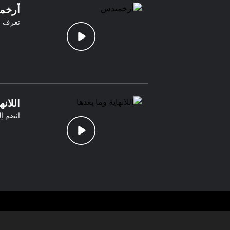
أرخم
تعرف عل
اللانه
انضم إ