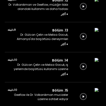
12. Bölüm
Dr. Volkanikman ve Geeflow, müziğin tıbbi
alandaki kullanımı ve daha fazlası
üzerine konuşuyor.
+
أكثر
9دقيقة
13. Bölüm
Dr. Gülcan Çetin ve Melisa Gocuk,
Almanya'da başörtüsü deneyimleri
üzerine konuşuyorlar.
+
أكثر
10دقيقة
14. Bölüm
Dr. Gülcan Çetin ve Melisa Gocuk, iş
yerlerinde başörtüsü kullanımı üzerine
konuşuyorlar.
+
أكثر
10دقيقة
15. Bölüm
Geeflow ile Dr. Volkanikman mucizeler
üzerine sohbet ediyor.