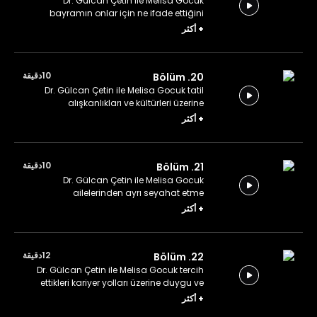
Dr. Gülcan Çetin ile Melisa Gocuk
bayramın onlar için ne ifade ettiğini
konuşuyor.
+
أكثر
10دقيقة
20. Bölüm
Dr. Gülcan Çetin ile Melisa Gocuk tatil
alışkanlıkları ve kültürleri üzerine
konuşuyor.
+
أكثر
10دقيقة
21. Bölüm
Dr. Gülcan Çetin ile Melisa Gocuk
ailelerinden ayrı seyahat etme
deneyimlerini aktarıyor.
+
أكثر
12دقيقة
22. Bölüm
Dr. Gülcan Çetin ile Melisa Gocuk tercih
ettikleri kariyer yolları üzerine duygu ve
düşüncelerini paylaşıyor.
+
أكثر