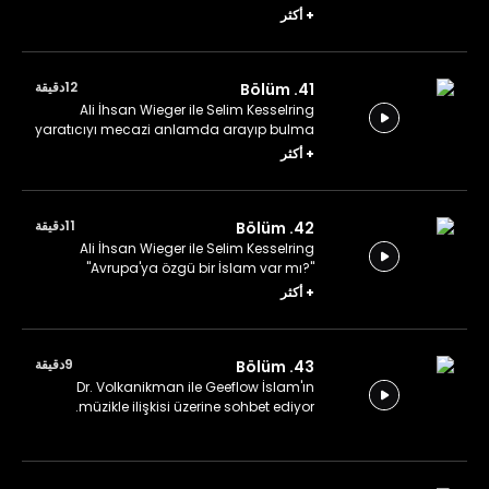
pratiklerinden bahsediyorlar.
+
أكثر
12دقيقة
41. Bölüm
Ali İhsan Wieger ile Selim Kesselring
yaratıcıyı mecazi anlamda arayıp bulma
üzerine konuşuyor.
+
أكثر
11دقيقة
42. Bölüm
Ali İhsan Wieger ile Selim Kesselring
"Avrupa'ya özgü bir İslam var mı?"
sorusuna yanıt arıyor.
+
أكثر
9دقيقة
43. Bölüm
Dr. Volkanikman ile Geeflow İslam'ın
müzikle ilişkisi üzerine sohbet ediyor.