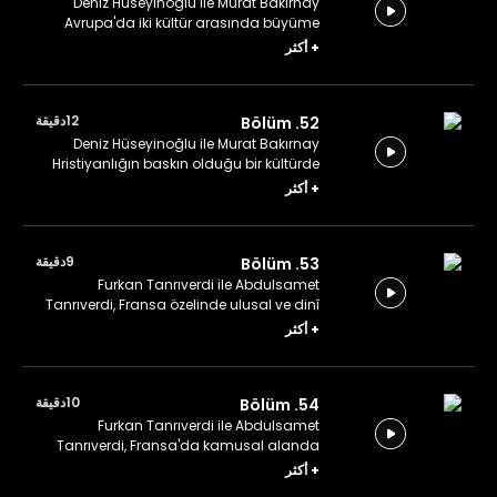
Deniz Hüseyinoğlu ile Murat Bakırnay
Avrupa'da iki kültür arasında büyüme
deneyimlerini konuşuyor.
+
أكثر
12دقيقة
52. Bölüm
Deniz Hüseyinoğlu ile Murat Bakırnay
Hristiyanlığın baskın olduğu bir kültürde
İslam'ı yaşamak üzerine konuşuyor.
+
أكثر
9دقيقة
53. Bölüm
Furkan Tanrıverdi ile Abdulsamet
Tanrıverdi, Fransa özelinde ulusal ve dinî
kimlik arasındaki fark üzerine konuşuyor.
+
أكثر
10دقيقة
54. Bölüm
Furkan Tanrıverdi ile Abdulsamet
Tanrıverdi, Fransa'da kamusal alanda
dinî ibadetler ve görünürlük üzerine
+
أكثر
konuşuyor.