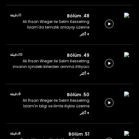
11دقيقة
48. Bölüm
Ali İhsan Wieger ile Selim Kesselring
İslam'da temizlik anlayışı üzerine
konuşuyor.
+
أكثر
10دقيقة
49. Bölüm
Ali İhsan Wieger ile Selim Kesselring
insanın içindeki kirlerden arınma ihtiyacı
üzerine konuşuyor.
+
أكثر
9دقيقة
50. Bölüm
Ali İhsan Wieger ile Selim Kesselring
İslam'ın bilgi ve ilimle ilişkisi üzerine
konuşuyor.
+
أكثر
8دقيقة
51. Bölüm