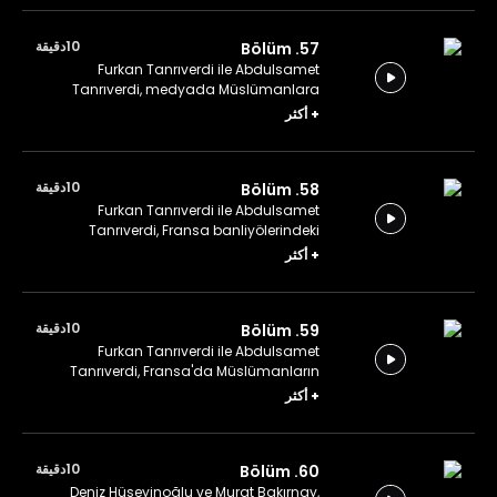
10دقيقة
57. Bölüm
Furkan Tanrıverdi ile Abdulsamet
Tanrıverdi, medyada Müslümanlara
yönelik sorunlu söylemler üzerine
+
أكثر
konuşuyor.
10دقيقة
58. Bölüm
Furkan Tanrıverdi ile Abdulsamet
Tanrıverdi, Fransa banliyölerindeki
sosyoekonomik doku üzerine konuşuyor.
+
أكثر
10دقيقة
59. Bölüm
Furkan Tanrıverdi ile Abdulsamet
Tanrıverdi, Fransa'da Müslümanların
siyasi hayata katılımını engelleyen
+
أكثر
sorunları konuşuyor.
10دقيقة
60. Bölüm
Deniz Hüseyinoğlu ve Murat Bakırnay,