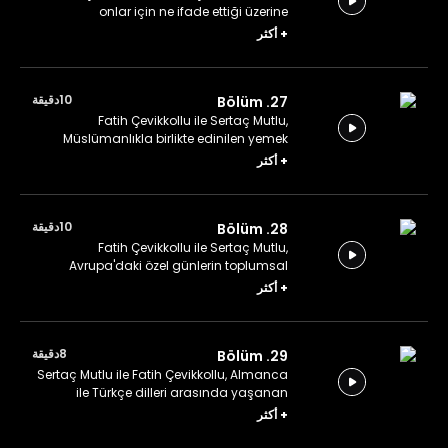
onlar için ne ifade ettiği üzerine
konuşuyor.
+
أكثر
10دقيقة
27. Bölüm
Fatih Çevikkollu ile Sertaç Mutlu,
Müslümanlıkla birlikte edinilen yemek
alışkanlıkları üzerine konuşuyor.
+
أكثر
10دقيقة
28. Bölüm
Fatih Çevikkollu ile Sertaç Mutlu,
Avrupa'daki özel günlerin toplumsal
düzene etkisi üzerine konuşuyor.
+
أكثر
8دقيقة
29. Bölüm
Sertaç Mutlu ile Fatih Çevikkollu, Almanca
ile Türkçe dilleri arasında yaşanan
etkileşim ve paylaşımı konuşuyor.
+
أكثر