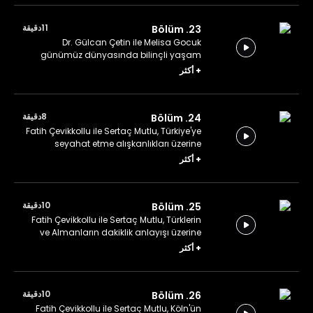
11دقيقة
23. Bölüm
Dr. Gülcan Çetin ile Melisa Gocuk
günümüz dünyasında bilinçli yaşam
üzerine konuşuyor.
+
أكثر
8دقيقة
24. Bölüm
Fatih Çevikkollu ile Sertaç Mutlu, Türkiye'ye
seyahat etme alışkanlıkları üzerine
konuşuyor.
+
أكثر
10دقيقة
25. Bölüm
Fatih Çevikkollu ile Sertaç Mutlu, Türklerin
ve Almanların dakiklik anlayışı üzerine
konuşuyor.
+
أكثر
10دقيقة
26. Bölüm
Fatih Çevikkollu ile Sertaç Mutlu, Köln'ün