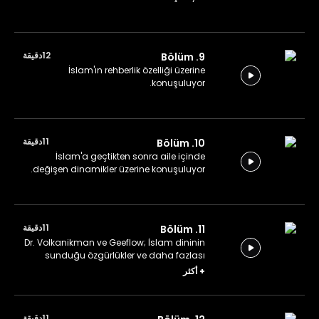
12دقيقة
9. Bölüm
İslam'ın rehberlik özelliği üzerine
konuşuluyor.
11دقيقة
10. Bölüm
İslam'a geçtikten sonra aile içinde
değişen dinamikler üzerine konuşuluyor.
11دقيقة
11. Bölüm
Dr. Volkanikman ve Geeflow; İslam dininin
sunduğu özgürlükler ve daha fazlası
üzerine sade bir sohbet gerçekleştiriyor.
+
أكثر
11دقيقة