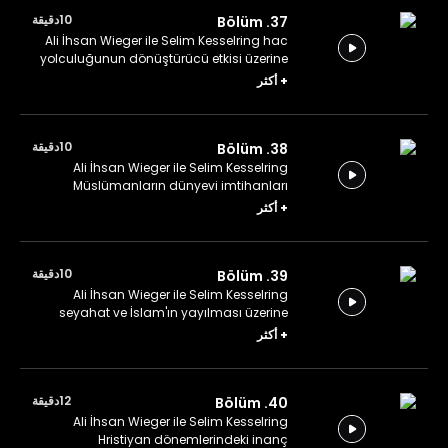
10دقيقة
37. Bölüm
Ali İhsan Wieger ile Selim Kesselring hac
yolculuğunun dönüştürücü etkisi üzerine
konuşuyor.
+
أكثر
10دقيقة
38. Bölüm
Ali İhsan Wieger ile Selim Kesselring
Müslümanların dünyevi imtihanları
üzerine konuşuyor.
+
أكثر
10دقيقة
39. Bölüm
Ali İhsan Wieger ile Selim Kesselring
seyahat ve İslam'ın yayılması üzerine
konuşuyorlar.
+
أكثر
12دقيقة
40. Bölüm
Ali İhsan Wieger ile Selim Kesselring
Hristiyan dönemlerindeki inanç