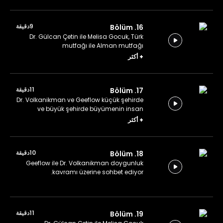
9دقيقة
16. Bölüm
Dr. Gülcan Çetin ile Melisa Gocuk, Türk
mutfağı ile Alman mutfağı
karşılaştırması yapıyor.
+
أكثر
11دقيقة
17. Bölüm
Dr. Volkanikman ve Geeflow küçük şehirde
ve büyük şehirde büyümenin insan
üzerinde bıraktığı etkileri karşılaştırıyor.
+
أكثر
10دقيقة
18. Bölüm
Geeflow ile Dr. Volkanikman doygunluk
kavramı üzerine sohbet ediyor.
11دقيقة
19. Bölüm