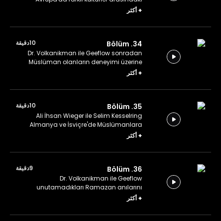
alışveriş üzerine konuşuyor.
+
أكثر
10دقيقة
34. Bölüm
Dr. Volkanikman ile Geeflow sonradan
Müslüman olanların deneyimi üzerine
konuşuyor.
+
أكثر
10دقيقة
35. Bölüm
Ali İhsan Wieger ile Selim Kesselring
Almanya ve İsviçre'de Müslümanlara
bakış üzerine deneyimlerini anlatıyor.
+
أكثر
9دقيقة
36. Bölüm
Dr. Volkanikman ile Geeflow
unutamadıkları Ramazan anılarını
paylaşıyorlar.
+
أكثر