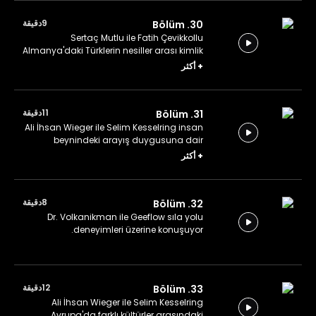
9دقيقة
30. Bölüm
Sertaç Mutlu ile Fatih Çevikkollu
Almanya'daki Türklerin nesiller arası kimlik
dönüşümünden bahsediyor.
+
أكثر
11دقيقة
31. Bölüm
Ali İhsan Wieger ile Selim Kesselring insan
beynindeki arayış duygusuna dair
konuşuyor.
+
أكثر
8دقيقة
32. Bölüm
Dr. Volkanikman ile Geeflow sıla yolu
deneyimleri üzerine konuşuyor.
12دقيقة
33. Bölüm
Ali İhsan Wieger ile Selim Kesselring
Avrupa'da farklı kültürler arasındaki