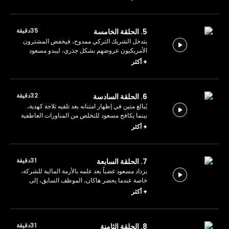
والعمل.
35دقيقة
5. الحلقة الخامسة
يتدخل الشريك التركي ممدوح، فيخفض المشترون
الأمريكيون عروضهم بشكل جذري، ليبدو مسعود
الحل الوحيد المُنقذ للشركة من هذه الأزمة الخانقة.
+
أكثر
32دقيقة
6. الحلقة السادسة
يُبالغ متين في إظهار امتنانه بعد تلقيه ثلاجة كهدية،
بينما يكافح مسعود للتخلص من المناورات العاطفية
القادمة من جهة خديجة.
+
أكثر
31دقيقة
7. الحلقة السابعة
يزداد مسعود غضباً بعد علمه بالأزمة المالية للشركة،
خاصة عندما يحضر هاكان، الموظف السابق، إلى
المكتب للاحتفال بمناسبة خاصة.
+
أكثر
31دقيقة
8. الحلقة الثامنة