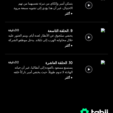
يتمكن أمير وإلكاي من تبرئة نفسيهما من تهم
الاحتيال، غير أن هذا يؤدي إلى تشويه سمعة مروة.
وبعد انكشاف حقيقته، يجد سلجوق نفسه مضطراً
+
أكثر
للهرب.
30دقيقة
9. الحلقة التاسعة
يختفي سلجوق عن الأنظار لعدة أيام، ويتم العثور عليه
خلال محاولته الهرب إلى تايلاند. يدخل موظفو الشركة
في حالة هلع، مدركين استحالة استرداد القروض التي
+
أكثر
منحوها إياه.
32دقيقة
10. الحلقة العاشرة
يستمتع مسعود بالعودة إلى أنطاليا، غير أن حياته
الهادئة لا تدوم طويلاً، حيث يختفي أمير تاركاً خلفه
تسجيل فيديو يعترف فيه بكل شيء.
+
أكثر