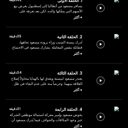
1. الحلقة الأولى
يسافر مسعود من أنطاليا إلى إسطنبول بغرض بيع
الأسهم التي يملكها والده، لكن بعد تعرفه على
تفاصيل البيع يقرر التراجع عن الصفقة، مما يتسبب
+
أكثر
في أزمة إدارية.
35دقيقة
2. الحلقة الثانية
تُدرك بيستة السبب وراء برودة مسعود تجاهها،
فتقابله بنفس المعاملة. يشارك مسعود في الاجتماع
مع المشترين، مستثمراً خبرته التفاوضية لرفع السعر
+
أكثر
بمهارة وحنكة تجارية.
34دقيقة
3. الحلقة الثالثة
يعتذر مسعود لبيستة ويغدق لها بالهدايا محاولاً إصلاح
العلاقة بينهما. وحرصاً منه على عدم البقاء في ظل
أمير، يقترح إجراء انتخابات يتم فيها تحديد المسؤول
+
أكثر
عن طريق أصوات الموظفين.
31دقيقة
4. الحلقة الرابعة
يخوض مسعود وإمير معركة استمالة موظفي الشركة
عبر وعود المكافآت والحوافز، فيما يُدرك مسعود أن
ساعة الرحيل قد اقتربت بعد خسائر متتالية في الحب
+
أكثر