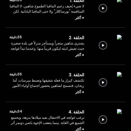
الحلقة .1
لا شيء يُخيف زعيم المافيا الطموح شاهين، لا المافيا
المنافسة "بورساكلار" ولا حتى المافيا اليابانية. لكن
عندما يكتشف أن لديه ابنة من زوجته السابقة التي
+
أكثر
طلقها قبل سبع سنوات، يتخذ شاهين قراراً مصيرياً.
35دقيقة
الحلقة .2
يشتري شاهين متجراً ويستأجر منزلاً في بلدة صغيرة
حيث تعيش ابنته ليكون قريباً منها. وعندما تبدأ غولجه
في البحث عن حقيقة والدها، تجد والدتها نفسها في
+
أكثر
موقف صعب.
35دقيقة
الحلقة .3
تكتشف كيراز ما فعله شقيقها وتضبط ميرسات. أما
ريحان، فتسمح لشاهين بحضور اجتماع أولياء الأمور
الخاص بغولجه، لكنها تحذّره من التورط في أي أمر
+
أكثر
آخر.
34دقيقة
الحلقة .4
ترغب غولجه في الاحتفال بعيد ميلادها بنزهة، ويجتمع
الجميع في الغابة. بينما يتعقب الإخوة باشي دونمز أثر
شاهين طمعاً في الجائزة الموضوعة مقابل رأسه.
+
أكثر