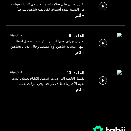
تقلق ريحان على سلامة ابنتها، فتسعى لإخراج غولجه
من المدينة لمدة أسبوع، لكن يضع شاهين شرطاً
واحداً لتنفيذ ذلك. يقتحم كل من ميرسات ويشار منزل
+
أكثر
أمير بشكل مفاجئ.
35دقيقة
الحلقة .9
تعترف نوراي بحبها ليشار، لكن يشار يفضل انتظار
انتهاء مسألة شاهين أولاً. يمسك رجال عدنان بشاهين
وهو بمفرده، لكن القضاء عليه لن يكون سهلاً كما
+
أكثر
كانوا يظنون.
38دقيقة
الحلقة .10
تفشل الخطة التي دبرها شاهين للإيقاع بعدنان عندما
يقوم الأخير باختطاف غولجه. وفي الوقت نفسه،
يستعد أمير لمغادرة البلدة برفقة شقيقته كيراز بعد
+
أكثر
انكشاف الحقائق المخزية عنه.