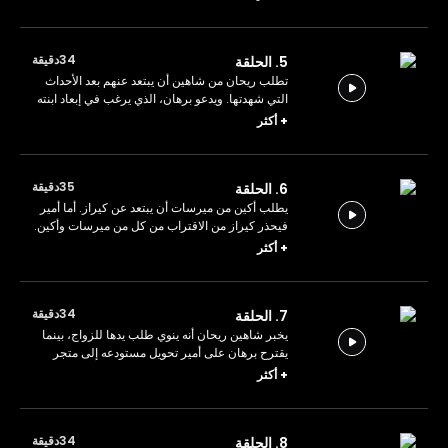
34دقيقة
5. الحلقة
تطلب ريحان من شاهين أن يبتعد عنهم بعد الأحداث
التي شهدتها. ويدعو برهان، الذي يرغب في إبعاد ابنته
عن شاهين، أمير للتقدم وطلب يد ريحان للزواج.
+
أكثر
35دقيقة
6. الحلقة
يطلب أكين من ميرسات أن يبتعد عن كيراز. أما أمير
فيحذر كيراز من الاقتراب من كل من ميرسات وأكين.
يبحث شاهين عن طرق لكسب رضا العائلة، وخاصة
+
أكثر
برهان.
34دقيقة
7. الحلقة
يخبر شاهين ريحان أنه ينوي طلب يدها للزواج، بينما
يقترح برهان على أمير تحويل مستودعه إلى متجر
وتقديمه لريحان. بيرين تُحذّر شاهين من المخاطر
+
أكثر
التي تنتظره.
34دقيقة
8. الحلقة