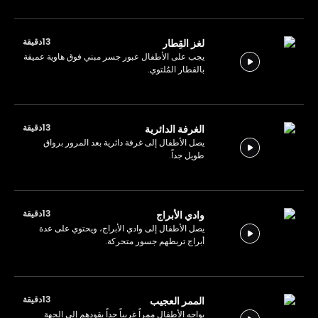
13دقيقة
لغز القِطار
يجب على الأطفال عبور جسر مبني فوق هاوية عميقة
بالقطار المُلتوي.
13دقيقة
الغرفة الدائرية
يصل الأطفال إلى غرفة دائرية بعد المرور برواق
طويل جداً.
13دقيقة
وادي الأبراج
يصل الأطفال إلى وادي الأبراج، ويحتوي على عدة
أبراج تربطهم جسور متحركة.
13دقيقة
الممر العجيب
يواجه الأطفال ممراً غريباً جداً يقودهم إلى الجهة