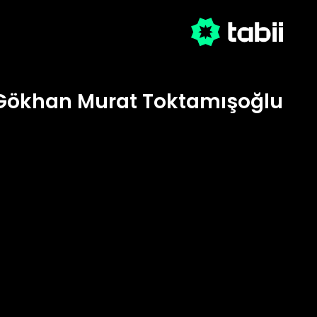
Gökhan Murat Toktamışoğlu