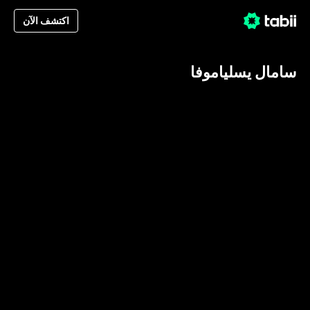
اكتشف الآن
سامال يسلياموفا