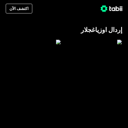
اكتشف الآن
إردال اوزياغجلار