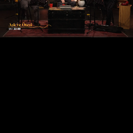
21:35
بث مباشر