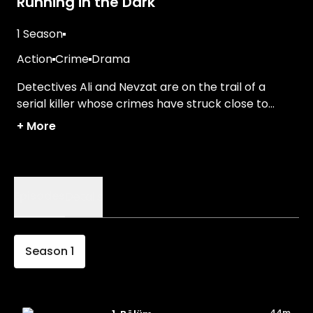
Running in the Dark
1 Season
Action
Crime
Drama
Detectives Ali and Nevzat are on the trail of a
serial killer whose crimes have struck close to
home.
+
More
Episodes
Details
Season
1
44m