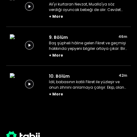
Ali'yi kurtaran Nevzat, Mualla'ya söz
verdiği oyuncak bebeği de alır. Cevdet
tam şüpheli olmuşken ortadan kaybolur.
+
More
Yasemin, katil olduğu düşünülen
şüphelinin kan örneğinde çok nadir bir
hastalığa rastlar.
46m
9. Bölüm
Baş şüpheli hâline gelen Fikret ve geçmişi
hakkında yepyeni bilgiler ortaya çıkar. Bir
süredir kayıp olan Cevdet ortaya çıkar ve
+
More
Nevzat ile konuşmak ister. Nevzat, sıradaki
hedefin Mualla olduğunu öğrenir.
42m
10. Bölüm
İdil, babasının katili Fikret ile yüzleşir ve
onun zihnini anlamaya çalışır. Ekip, olan
biteni tahlil ederek nerelerde yanlış
+
More
yaptıklarını anlamaya çalışır. Cevdet,
kendisiyle ilgili gizli kalması gereken bir
gerçeği açıklar.