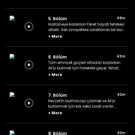
düşünür. Ali, katilin bıraktığı notları
inceletmek için bir hattata danışır.
48m
5. Bölüm
Hastaneye kaldırılan Fikret hayati tehlikeyi
atlatır. Seri cinayetlere odaklanan bir büro
kurulması kararı kamuoyuyla paylaşılır.
+
More
Katil zanlısı Balta Nusret'e dair yeni bilgiler
gün yüzüne çıkar.
43m
6. Bölüm
Tüm emniyet güçleri ortadan kaybolan
Ali'yi bulmak için harekete geçer. Nihat,
Nevzat'ın baş şüphelisi hâline gelir. Katilin
+
More
profilini çıkarmak için çalışan İdil,
bulgularını Yasemin'e aktarır.
42m
7. Bölüm
Nevzat'ın bulmacayı çözmek ve Ali'yi
kurtarmak için kırk sekiz saati vardır.
Yasemin ile Cem'in evliliği iyice sallantılı
+
More
bir hâle gelir. Cevdet, ipucu bulma
konusunda Nevzat'a yardım etmek için
kolları sıvar.
42m
8. Bölüm