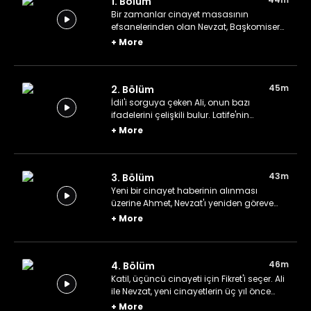
1. Bölüm
Bir zamanlar cinayet masasının
efsanelerinden olan Nevzat, Başkomiser
Ali tarafından gecenin bir vakti dövesiye
+
More
öldürülmekten kurtarılır. Fikret'i de
yanlarına alıp eski günleri yâd eden üçlü,
ritüel izleri taşıyan bir cinayetin haberini
45m
2. Bölüm
alır.
İdil'i sorguya çeken Ali, onun bazı
ifadelerini çelişkili bulur. Latife'nin
otopsisini yapan Yasemin, Nevzat'ı ziyaret
+
More
ederek cinayet üzerine edindiği bilgileri
paylaşır. Ali, Fikret ve Nevzat ilk cinayet
üzerine konuşurken katil, o sırada ikinci
43m
3. Bölüm
cinayetini işler.
Yeni bir cinayet haberinin alınması
üzerine Ahmet, Nevzat'ı yeniden göreve
dönmeye davet eder. Jinekolog
+
More
cinayetinin otopsisinde gizemli bir not
bulunur. Üzerinde şüpheler kalkan İdil,
Nevzat'ın yanına taşınır.
46m
4. Bölüm
Katil, üçüncü cinayeti için Fikret'i seçer. Ali
ile Nevzat, yeni cinayetlerin üç yıl önce
işlenen cinayetlerle ilişkisi üzerine
+
More