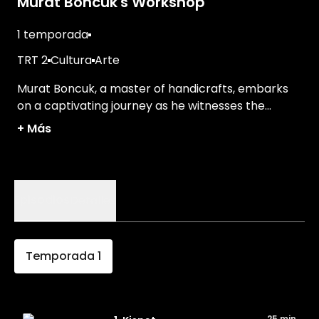
Murat Boncuk's Workshop
1 temporada
TRT 2
Cultura
Arte
Murat Boncuk, a master of handicrafts, embarks
on a captivating journey as he witnesses the
transformation of his labor on the loom unfold in
+
Más
his workshop.
Episodios
Detalles
Temporada
1
25 min