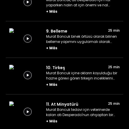
yaparken nalın at için önemi ve nal
yapımının inceliklerini anlatıyor.
+
Más
25 min
9. Belleme
Murat Boncuk binek örtüsü olarak bilinen
belleme yapımını uygulamalı olarak
anlatıyor.
+
Más
25 min
10. Tirkeş
Murat Boncuk içine okların koyulduğu bir
hazne görevi gören tirkeşin inceliklerini
paylaşıyor.
+
Más
25 min
11. At Minyatürü
Murat Boncuk tedavi için veterinerde
kalan atı Desperado'nun ahşaptan bir
minyatürünü yapıyor.
+
Más