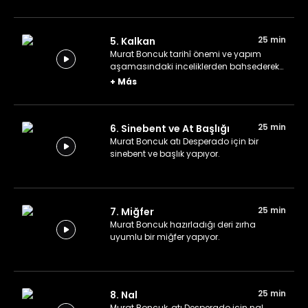
25 min
5. Kalkan
Murat Boncuk tarihî önemi ve yapım
aşamasındaki inceliklerden bahsederek
bir kalkan yapıyor.
+
Más
25 min
6. Sinebent ve At Başlığı
Murat Boncuk atı Desperado için bir
sinebent ve başlık yapıyor.
25 min
7. Miğfer
Murat Boncuk hazırladığı deri zırha
uyumlu bir miğfer yapıyor.
25 min
8. Nal
Murat Boncuk, atı Desperado için nal