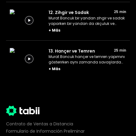
25 min
12. Zihgir ve Sadak
Murat Boncuk bir yandan zihgir ve sadak
yaparken bir yandan da okçuluk ve
okçular hakkında bilgiler veriyor.
+
Más
25 min
13. Hançer ve Temren
Murat Boncuk hançer ve temren yapımını
gösterirken aynı zamanda savaşlarda
kullanılan el silahlarının önemini
+
Más
anlatıyor.
Contrato de Ventas a Distancia
Formulario de Información Preliminar