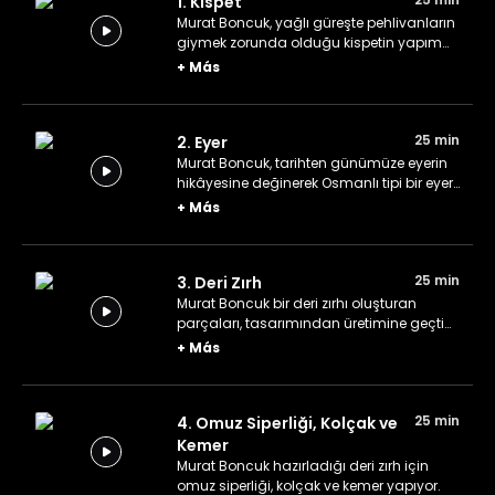
1. Kispet
Murat Boncuk, yağlı güreşte pehlivanların
giymek zorunda olduğu kispetin yapım
aşamalarını anlatıyor.
+
Más
25 min
2. Eyer
Murat Boncuk, tarihten günümüze eyerin
hikâyesine değinerek Osmanlı tipi bir eyer
yapımının tüm aşamalarını gösteriyor.
+
Más
25 min
3. Deri Zırh
Murat Boncuk bir deri zırhı oluşturan
parçaları, tasarımından üretimine geçtiği
aşamaları ve kullanılan teknikleri
+
Más
anlatıyor.
25 min
4. Omuz Siperliği, Kolçak ve
Kemer
Murat Boncuk hazırladığı deri zırh için
omuz siperliği, kolçak ve kemer yapıyor.