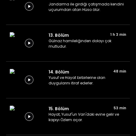
Jandarma ile girdiği çatışmada kendini
uçurumdan atan Hüso ölür.
1 h 3 min
13. Bölüm
Gülnaz hamileliğinden dolayı çok
mutludur.
48 min
14. Bölüm
Yusuf ve Hayat birbirlerine olan
duygularını itiraf ederler.
53 min
15. Bölüm
Hayat, Yusuf'un Van'daki evine gelir ve
kapıyı Özlem açar.