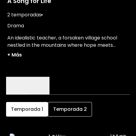
A Song for Life
2 temporadas
Drama
An idealistic teacher, a forsaken village school
nestled in the mountains where hope meets
isolation... One person's dedication can change the
+
Más
future of an entire community.
Episodios
Detalles
Temporada
1
Temporada
2
1 h 6 min