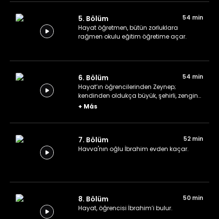
54 min
5. Bölüm
Hayat öğretmen, bütün zorluklara
rağmen okulu eğitim öğretime açar.
54 min
6. Bölüm
Hayat’ın öğrencilerinden Zeynep;
kendinden oldukça büyük, şehirli, zengin
bir adamla nişanlanır.
+
Más
52 min
7. Bölüm
Havva'nın oğlu İbrahim evden kaçar.
50 min
8. Bölüm
Hayat, öğrencisi İbrahim’i bulur.