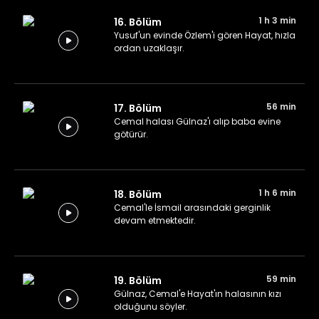
1 h 3 min
16. Bölüm
Yusuf'un evinde Özlem'i gören Hayat, hızla
ordan uzaklaşır.
56 min
17. Bölüm
Cemal halası Gülnaz'ı alıp baba evine
götürür.
1 h 6 min
18. Bölüm
Cemal'le İsmail arasındaki gerginlik
devam etmektedir.
59 min
19. Bölüm
Gülnaz, Cemal'e Hayat'ın halasının kızı
olduğunu söyler.