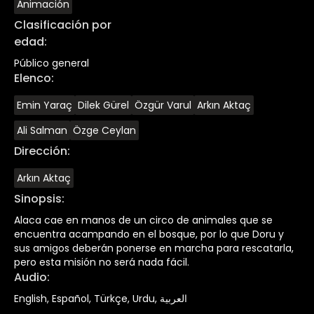
Animación
Clasificación por
edad
:
Público general
Elenco
:
Emin Yaraç
Dilek Gürel
Özgür Varul
Arkın Aktaç
Ali Salman
Özge Ceylan
Dirección
:
Arkın Aktaç
Sinopsis
:
Alaca cae en manos de un circo de animales que se
encuentra acampando en el bosque, por lo que Doru y
sus amigos deberán ponerse en marcha para rescatarla,
pero esta misión no será nada fácil.
Audio
:
English, Español, Türkçe, Urdu, العربية