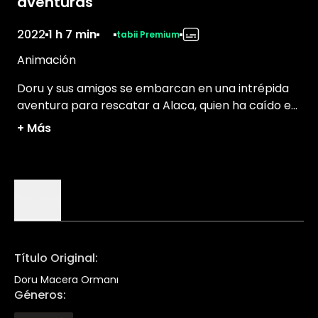
aventuras
2022
1 h 7 min
tabii Premium
Animación
Doru y sus amigos se embarcan en una intrépida
aventura para rescatar a Alaca, quien ha caído en
manos de un circo de animales.
+
Más
Detalles
Título Original
:
Doru Macera Ormanı
Géneros
: