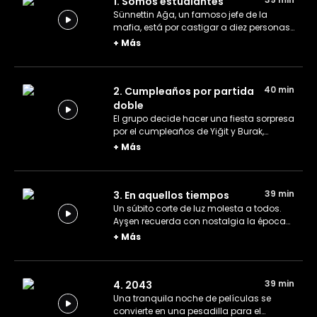
1. Somos estudiantes
Sünnettin Ağa, un famoso jefe de la
mafia, está por castigar a diez personas
que considera miembros de una
+
Más
organización rival. Será complicado dar
crédito a la historia de que este singular
grupo sea de estudiantes.
40 min
2. Cumpleaños por partida
doble
El grupo decide hacer una fiesta sorpresa
por el cumpleaños de Yiğit y Burak,
teniendo invitados inesperados y
+
Más
haciendo de esa celebración un
acontecimiento que nunca olvidarán.
39 min
3. En aquellos tiempos
Un súbito corte de luz molesta a todos.
Ayşen recuerda con nostalgia la época
sin tecnología, por lo que el grupo le hace
+
Más
revivir los viejos tiempos.
39 min
4. 2043
Una tranquila noche de películas se
convierte en una pesadilla para el