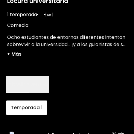
Locura universitaria
1 temporada
Comedia
Ocho estudiantes de entornos diferentes intentan
sobrevivir a la universidad... ¡y a los guionistas de su
propia serie!
+
Más
Episodios
Detalles
Temporada
1
39 min