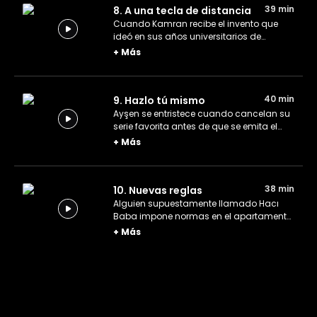
39 min
8. A una tecla de distancia
Cuando Kamran recibe el invento que
ideó en sus años universitarios de
manos de su eterno archirrival, decide
+
Más
usarlo en su propio beneficio. Sin
embargo, aprenderá de manera
dolorosa que no puede cambiar la vida
40 min
9. Hazlo tú mismo
con solo presionar un botón.
Ayşen se entristece cuando cancelan su
serie favorita antes de que se emita el
final. Para ayudarla, sus amigos deciden
+
Más
grabar ellos mismos el final.
38 min
10. Nuevas reglas
Alguien supuestamente llamado Hacı
Baba impone normas en el apartamento,
pero cuanto más investiga el equipo,
+
Más
más dudas surgen sobre dicho
personaje.