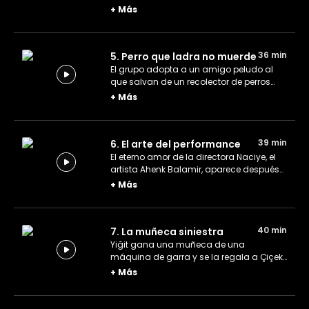
equipo, ya que se intoxican con
+
Más
champiñones y se trasladan al año
2043.
36 min
5. Perro que ladra no muerde
El grupo adopta a un amigo peludo al
que salvan de un recolector de perros
callejeros, pero hay un pequeño
+
Más
problema: Baha le tiene miedo a los
perros.
39 min
6. El arte del performance
El eterno amor de la directora Naciye, el
artista Ahenk Balamir, aparece después
de muchos años. Luego de comerse el
+
Más
chocolate del espectáculo de Ahenk, el
equipo corre peligro de ser expulsado.
40 min
7. La muñeca siniestra
Yiğit gana una muñeca de una
máquina de garra y se la regala a Çiçek.
Sin embargo, pronto empiezan a
+
Más
producirse extraños sucesos
paranormales.