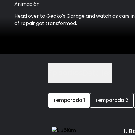
Animación
Head over to Gecko's Garage and watch as cars i
of repair get transformed.
Episodios
Detalles
Temporada
1
Temporada
2
1. 