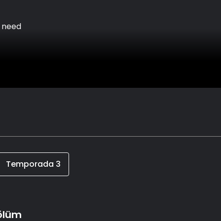
n need
Temporada
3
Bölüm