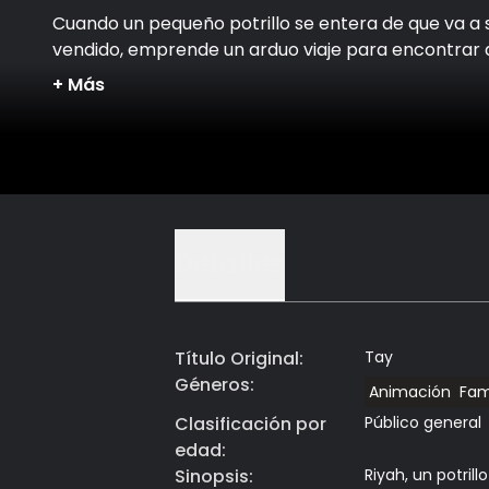
Cuando un pequeño potrillo se entera de que va a 
vendido, emprende un arduo viaje para encontrar 
madre.
+
Más
Detalles
Título Original
:
Tay
Géneros
:
Animación
Fam
Clasificación por
Público general
edad
:
Sinopsis
:
Riyah, un potril