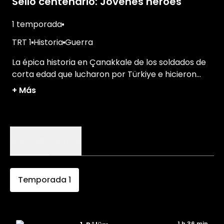
Sello centenario: Jóvenes héroes
1 temporada
TRT 1
Historia
Guerra
La épica historia en Çanakkale de los soldados de
corta edad que lucharon por Türkiye e hicieron
historia con su heroísmo.
+
Más
Episodios
Detalles
Temporada
1
1 h 36 min