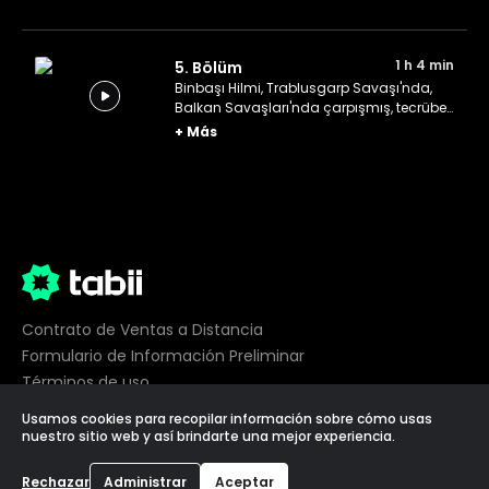
bulan İbrahim, ölmeden önce
babasından helallik almak istemektedir.
1 h 4 min
5. Bölüm
Binbaşı Hilmi, Trablusgarp Savaşı'nda,
Balkan Savaşları'nda çarpışmış, tecrübeli
bir askerdir. İyi kalpli, babacan bir mizaca
+
Más
sahip olan Hilmi, aynı zamanda taviz
vermeyen, kararlı bir askerdir.
Contrato de Ventas a Distancia
Formulario de Información Preliminar
Términos de uso
Privacidad
Usamos cookies para recopilar información sobre cómo usas
Preferencias de cookies
nuestro sitio web y así brindarte una mejor experiencia.
©
2026
tabii,
Todos los derechos reservados
Rechazar
Administrar
Aceptar