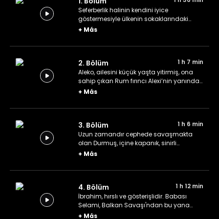
1. Bölüm
Seferberlik halinin kendini iyice
göstermesiyle ülkenin sokaklarındaki
genç sayısı azalmaya başlamıştır.
+
Más
Vedat, okul arkadaşlarının gönüllü olarak
cepheye gitmesiyle iyice yalnızlaşır.
1 h 7 min
2. Bölüm
Aleko, ailesini küçük yaşta yitirmiş, ona
sahip çıkan Rum fırıncı Alexi’nin yanında
büyümüştür. Aslında Türk olan Aleko’nun
+
Más
gerçek adı Ali’dir.
1 h 6 min
3. Bölüm
Uzun zamandır cephede savaşmakta
olan Durmuş, içine kapanık, sinirli
denilebilecek mizaca sahiptir. Ailesini
+
Más
savaşta kaybeden Ali ise, yardım sever,
fedakar, kalbinde iyilikten başka bir şey
taşımaz.
1 h 12 min
4. Bölüm
İbrahim, hırslı ve gösterişlidir. Babası
Selami, Balkan Savaşı'ndan bu yana
cephelerdedir. Cepheye gitme fırsatı
+
Más