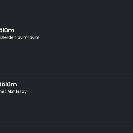
Bölüm
sizlerden ayırmayın!
 Bölüm
t Akif Ersoy...