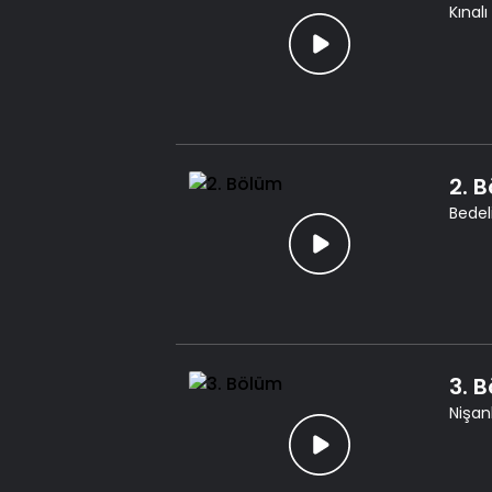
Kınalı
2. 
Bedel
3. 
Nişanl