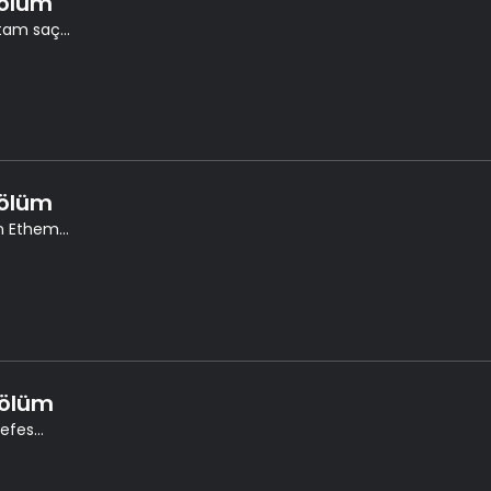
Bölüm
tam saç...
Bölüm
 Ethem...
Bölüm
efes...