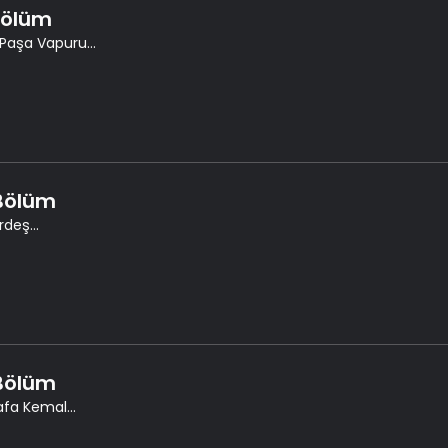
 Bölüm
 Paşa Vapuru...
 Bölüm
deş...
 Bölüm
fa Kemal...