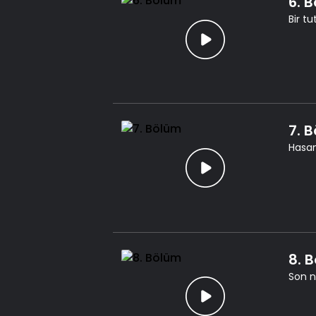
6. 
Bir tu
7. 
Hasan
8. 
Son n