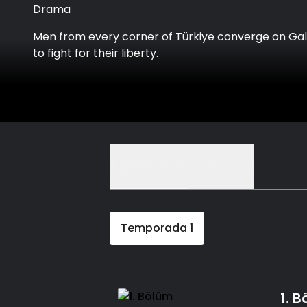
Drama
Men from every corner of Türkiye converge on Gall
to fight for their liberty.
Episodios
Detalles
Temporada
1
1. 