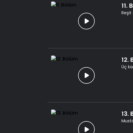
11.
Reşit
12.
Üç kar
13.
Musta