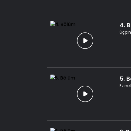
4. 
Üçpınar
5. 
Ezine