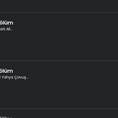
Bölüm
lı Ali...
Bölüm
li Yahya Çavuş...