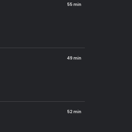
55 min
49 min
52 min