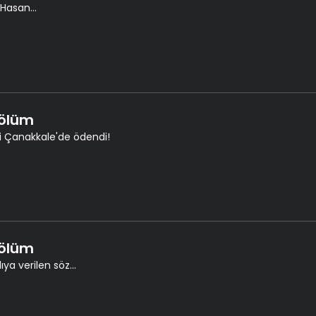
 Hasan...
Bölüm
i Çanakkale'de ödendi!
Bölüm
ıya verilen söz...