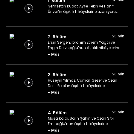
1. Bölüm
Şemsettin Kubat, Ayşe Tekin ve Hanifi
Ünver’in âşıklık hikâyelerine uzanıyoruz.
25 min
2. Bölüm
Ersin Sergen, İbrahim Ethem Yağcı ve
Engin Dervişoğlu'nun âşıklık hikâyelerine
uzanıyoruz.
+
Más
23 min
3. Bölüm
Hüseyin Yılmaz, Cumali Gezer ve Ozan
Dertli Polat'ın âşıklık hikâyelerine
uzanıyoruz.
+
Más
25 min
4. Bölüm
Musa Kaldı, Salih Şahin ve Ozan Sıtkı
Eminoğlu’nun âşıklık hikâyelerine
uzanıyoruz.
+
Más