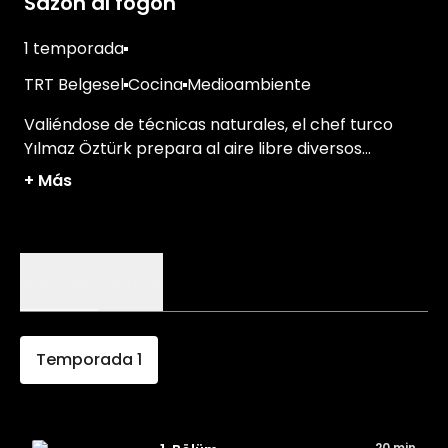
Sazón al fogón
1 temporada
TRT Belgesel
Cocina
Medioambiente
Valiéndose de técnicas naturales, el chef turco
Yılmaz Öztürk prepara al aire libre diversos
platillos tradicionales de Anatolia.
+
Más
Episodios
Detalles
Temporada
1
20 min