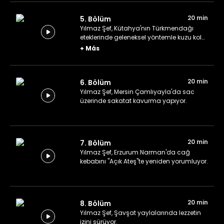
20 min
5. Bölüm
Yılmaz Şef, Kütahya'nın Türkmendağı
eteklerinde geleneksel yöntemle kuzu kol
pişiriyor.
+
Más
20 min
6. Bölüm
Yılmaz Şef, Mersin Çamlıyayla'da sac
üzerinde sakatat kavurma yapıyor.
20 min
7. Bölüm
Yılmaz Şef, Erzurum Narman'da cağ
kebabını "Açık Ateş"te yeniden yorumluyor.
20 min
8. Bölüm
Yılmaz Şef, Şavşat yaylalarında lezzetin
izini sürüyor.