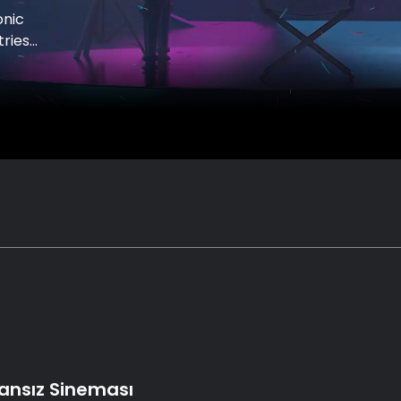
onic
tries
Fransız Sineması