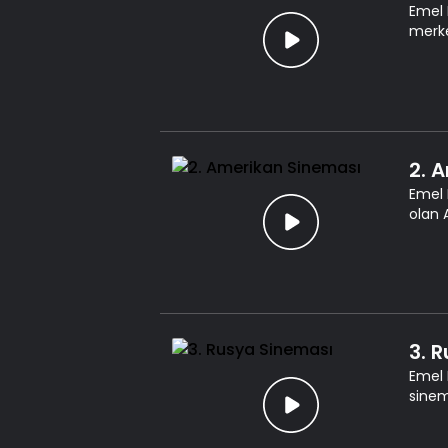
Emel 
merke
2. 
Emel 
olan 
3. 
Emel 
sinem