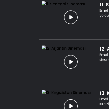
11.
Emel 
yolcu
12.
Emel 
sinem
13.
Emel 
Kırgı