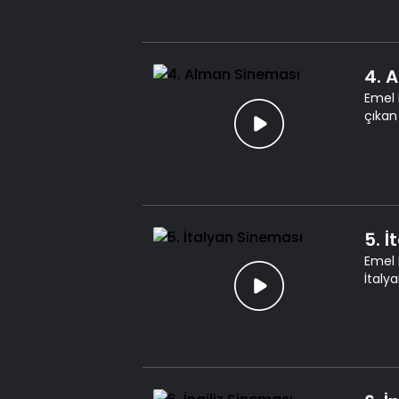
4. 
Emel 
çıkan
5. 
Emel 
İtaly