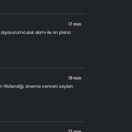
17 min
, dışavurumculuk akımı ile ön plana
19 min
filizlendiği, sinema cenneti sayılan
17 min