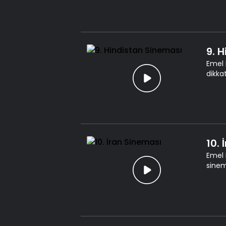
9. 
Emel 
dikka
10.
Emel 
sinem