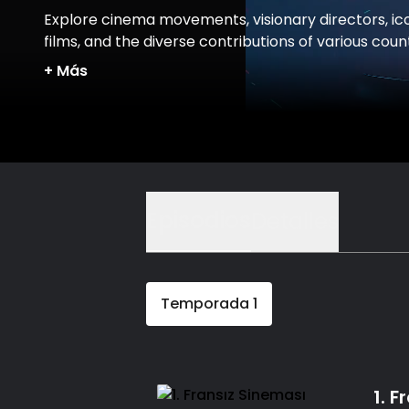
Explore cinema movements, visionary directors, ic
films, and the diverse contributions of various coun
to the global cinematic landscape.
+
Más
Episodios
Detalles
Temporada
1
1. 