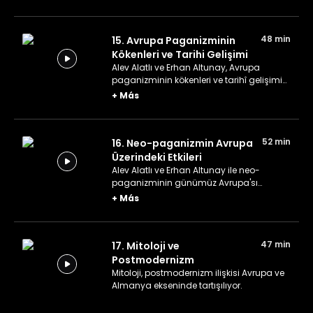
48 min
15. Avrupa Paganizminin
Kökenleri ve Tarihi Gelişimi
Alev Alatlı ve Erhan Altunay, Avrupa
paganizminin kökenleri ve tarihî gelişimini
konuşuyor.
+
Más
52 min
16. Neo-paganizmin Avrupa
Üzerindeki Etkileri
Alev Alatlı ve Erhan Altunay ile neo-
paganizminin günümüz Avrupa'sı
üzerindeki etkileri konuşuluyor.
+
Más
47 min
17. Mitoloji ve
Postmodernizm
Mitoloji, postmodernizm ilişkisi Avrupa ve
Almanya ekseninde tartışılıyor.