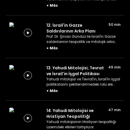
planını ele alıyor.
+
Más
50 min
12. İsrail'in Gazze
Saldırılarının Arka Planı
Prof. Dr. Şinasi Gündüz ile İsrail'in Gazze
saldırılarının teopolitik ve mitolojik arka
planı konuşulmaya devam ediyor.
+
Más
49 min
13. Yahudi Mitolojisi, Tevrat
ve İsrail'in İşgal Politikası
Yahudi mitolojisi ve Tevrat'ın, İsrail'in işgal
politikalarını şekillendirmedeki rolü ele
alınıyor
+
Más
47 min
14. Yahudi Mitolojisi ve
Hristiyan Teopolitiği
Yahudi mitolojisinin Hristiyan teopolitiği
üzerindeki etkileri tartışılıyor.