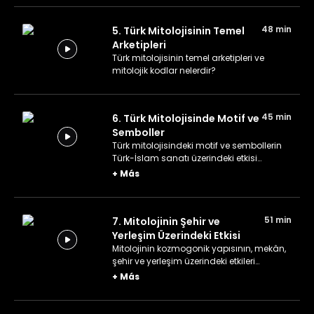
48 min
5. Türk Mitolojisinin Temel
Arketipleri
Türk mitolojisinin temel arketipleri ve
mitolojik kodlar nelerdir?
45 min
6. Türk Mitolojisinde Motif ve
Semboller
Türk mitolojisindeki motif ve sembollerin
Türk-İslam sanatı üzerindeki etkisi
konuşuluyor.
+
Más
51 min
7. Mitolojinin Şehir ve
Yerleşim Üzerindeki Etkisi
Mitolojinin kozmogonik yapısının, mekân,
şehir ve yerleşim üzerindeki etkileri
konuşuluyor.
+
Más