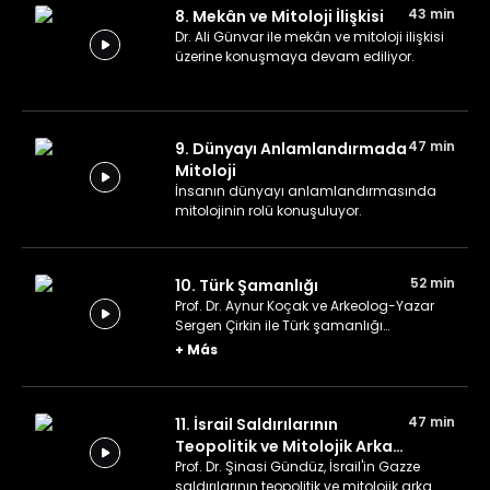
43 min
8. Mekân ve Mitoloji İlişkisi
Dr. Ali Günvar ile mekân ve mitoloji ilişkisi
üzerine konuşmaya devam ediliyor.
47 min
9. Dünyayı Anlamlandırmada
Mitoloji
İnsanın dünyayı anlamlandırmasında
mitolojinin rolü konuşuluyor.
52 min
10. Türk Şamanlığı
Prof. Dr. Aynur Koçak ve Arkeolog-Yazar
Sergen Çirkin ile Türk şamanlığı
konuşuluyor.
+
Más
47 min
11. İsrail Saldırılarının
Teopolitik ve Mitolojik Arka
Planı
Prof. Dr. Şinasi Gündüz, İsrail'in Gazze
saldırılarının teopolitik ve mitolojik arka