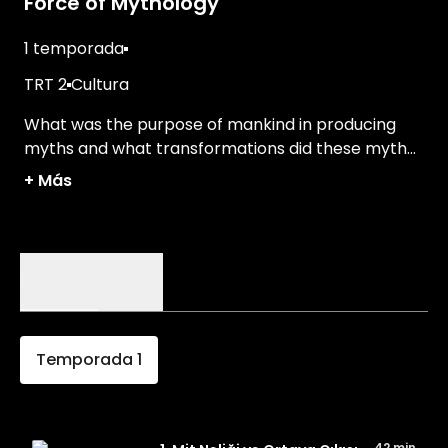
Force of Mythology
1 temporada
TRT 2
Cultura
What was the purpose of mankind in producing
myths and what transformations did these mythoi
go through?
+
Más
Episodios
Detalles
Temporada
1
42 min