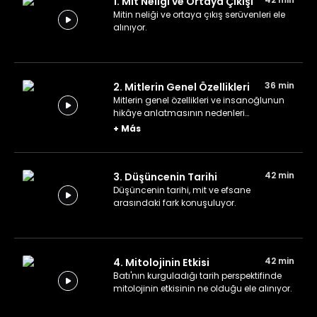
1. Mit Neliği ve Ortaya Çıkışı
Mitin neliği ve ortaya çıkış serüvenleri ele
alınıyor.
36 min
2. Mitlerin Genel Özellikleri
Mitlerin genel özellikleri ve insanoğlunun
hikâye anlatmasının nedenleri
konuşuluyor.
+
Más
42 min
3. Düşüncenin Tarihi
Düşüncenin tarihi, mit ve efsane
arasındaki fark konuşuluyor.
42 min
4. Mitolojinin Etkisi
Batı'nın kurguladığı tarih perspektifinde
mitolojinin etkisinin ne olduğu ele alınıyor.