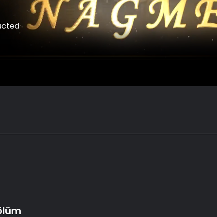
ucted
Bölüm