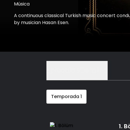
Música
A continuous classical Turkish music concert cond
by musician Hasan Esen.
Episodios
Detalles
Temporada
1
1. 