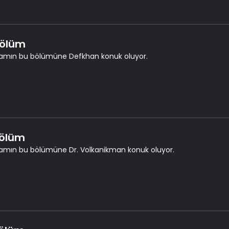
Bölüm
amın bu bölümüne Defkhan konuk oluyor.
Bölüm
amın bu bölümüne Dr. Volkanikman konuk oluyor.