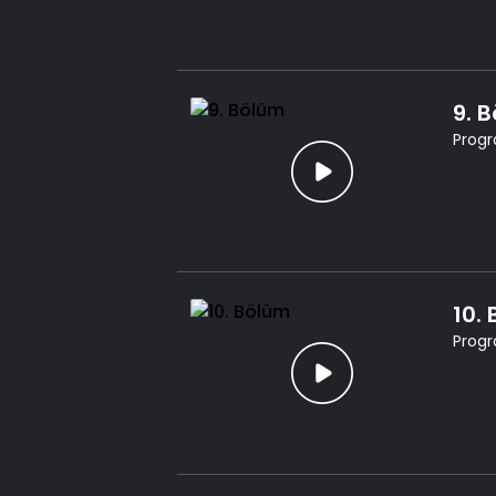
9. 
Progr
10.
Progr