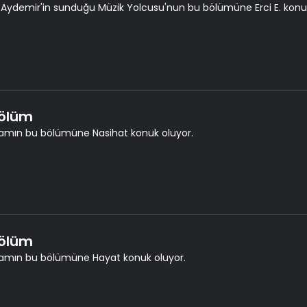
 Aydemir'in sunduğu Müzik Yolcusu'nun bu bölümüne Erci E. konuk
Bölüm
amın bu bölümüne Nasihat konuk oluyor.
Bölüm
amın bu bölümüne Hayat konuk oluyor.