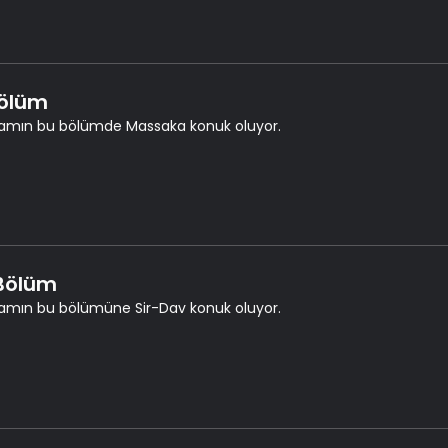
Bölüm
amın bu bölümde Massaka konuk oluyor.
 Bölüm
amın bu bölümüne Sir-Dav konuk oluyor.