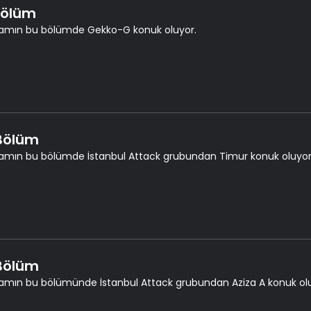
 Bölüm
amın bu bölümde Gekko-G konuk oluyor.
 Bölüm
amın bu bölümde İstanbul Attack grubundan Timur konuk oluyor
 Bölüm
amın bu bölümünde İstanbul Attack grubundan Aziza A konuk olu