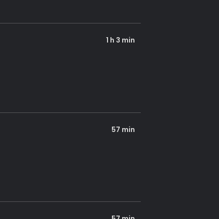
1 h 3 min
57 min
57 min