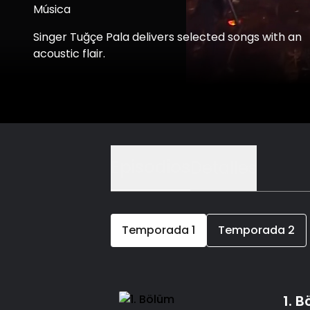
Música
Singer Tuğçe Pala delivers selected songs with an
acoustic flair.
Episodios
Detalles
Temporada
1
Temporada
2
1. 