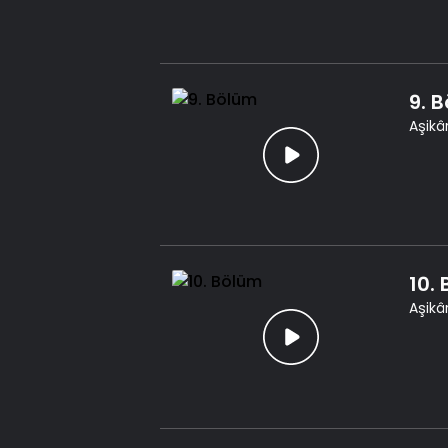
9. 
Aşikâr
10.
Aşikâr