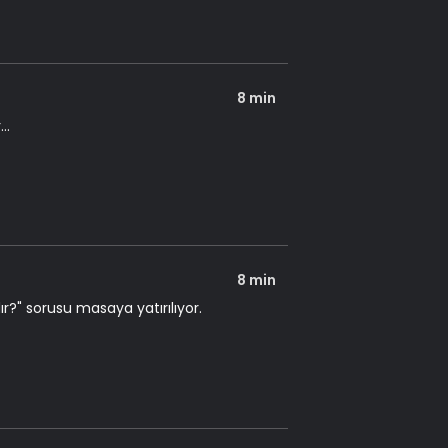
8 min
..
8 min
r?" sorusu masaya yatırılıyor.