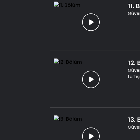
11.
Güven
12.
Güven
tartışı
13.
Güven