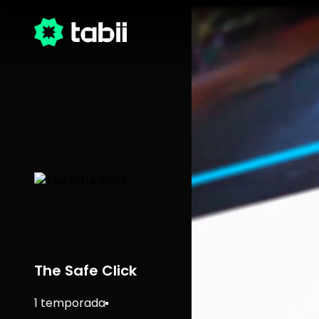
The Safe Click
1 temporada