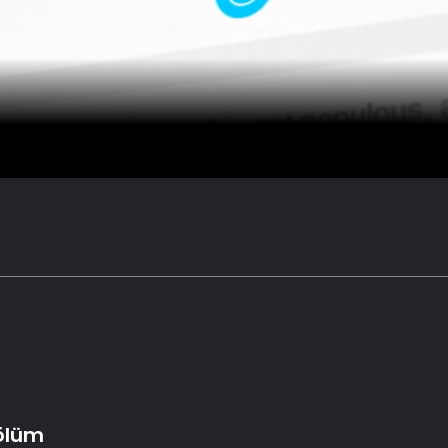
net
Bölüm