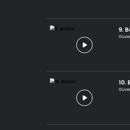
9. 
Güven
10.
Güven