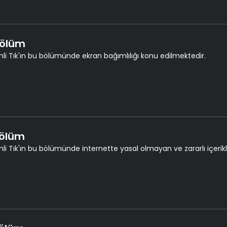
Bölüm
li Tık'ın bu bölümünde ekran bağımlılığı konu edilmektedir.
Bölüm
li Tık'ın bu bölümünde internette yasal olmayan ve zararlı içerik