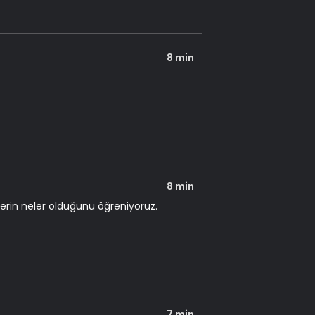
8 min
8 min
lerin neler olduğunu öğreniyoruz.
7 min