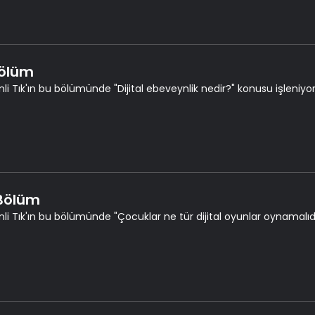
Bölüm
li Tık'ın bu bölümünde "Dijital ebeveynlik nedir?" konusu işleniyor.
 Bölüm
li Tık'ın bu bölümünde "Çocuklar ne tür dijital oyunlar oynamalıdı