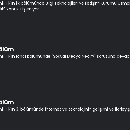
li Tık'ın ilk bölümünde Bilgi Teknolojileri ve İletişim Kurumu Uzmanı
lık" konusu işleniyor.
Bölüm
li Tık'ın ikinci bölümünde "Sosyal Medya Nedir?" sorusuna cevap 
Bölüm
i Tık'ın 3. bölümünde internet ve teknolojinin gelişimi ve ilerleyişi