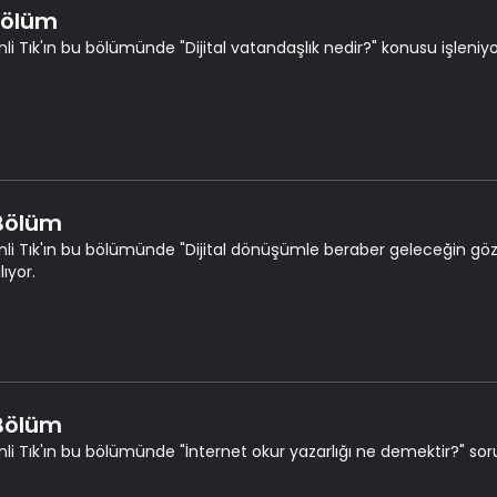
 Bölüm
li Tık'ın bu bölümünde "Dijital vatandaşlık nedir?" konusu işleniyor
 Bölüm
li Tık'ın bu bölümünde "Dijital dönüşümle beraber geleceğin göz
lıyor.
 Bölüm
li Tık'ın bu bölümünde "İnternet okur yazarlığı ne demektir?" sorus