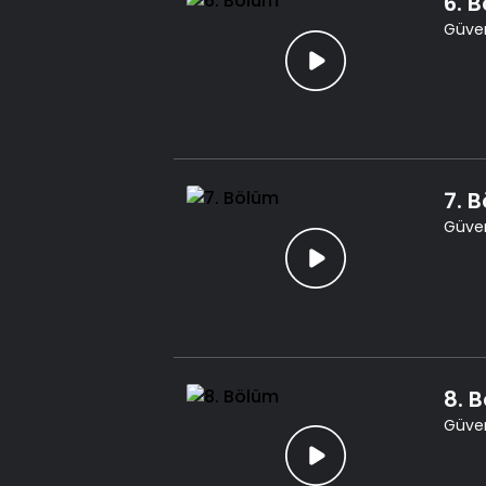
6. 
Güven
7. 
Güven
8. 
Güven