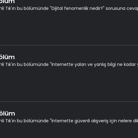
Bölüm
li Tık'ın bu bölümünde "Dijital fenomenlik nedir?" sorusuna ceva
Bölüm
li Tık'ın bu bölümünde "İnternette yalan ve yanlış bilgi ne kadar y
Bölüm
li Tık'ın bu bölümünde "İnternette güvenli alışveriş için nelere dik