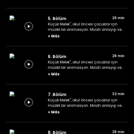
John, dünyanın dört bir yanındaki aileleri
eğlendiriyor.
29 min
5. Bölüm
Küçük Melek", okul öncesi çocuklar için
müzikli bir animasyon. Mizah anlayışı ve
akılda kalıcı neşeli şarkılarıyla Bebek
+
Más
John, dünyanın dört bir yanındaki aileleri
eğlendiriyor.
28 min
6. Bölüm
Küçük Melek", okul öncesi çocuklar için
müzikli bir animasyon. Mizah anlayışı ve
akılda kalıcı neşeli şarkılarıyla Bebek
+
Más
John, dünyanın dört bir yanındaki aileleri
eğlendiriyor.
32 min
7. Bölüm
Küçük Melek", okul öncesi çocuklar için
müzikli bir animasyon. Mizah anlayışı ve
akılda kalıcı neşeli şarkılarıyla Bebek
+
Más
John, dünyanın dört bir yanındaki aileleri
eğlendiriyor.
28 min
8. Bölüm