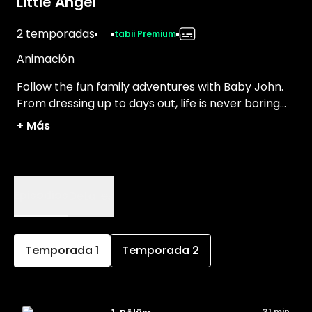
Little Angel
2 temporadas
tabii Premium
Animación
Follow the fun family adventures with Baby John.
From dressing up to days out, life is never boring
with "Little Angel.
+
Más
Episodios
Detalles
Temporada
1
Temporada
2
31 min