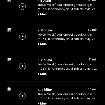
1. Bölüm
Küçük Melek", okul öncesi çocuklar için
müzikli bir animasyon. Mizah anlayışı ve
akılda kalıcı neşeli şarkılarıyla Bebek
+
Más
John, dünyanın dört bir yanındaki aileleri
eğlendiriyor.
30 min
2. Bölüm
Küçük Melek", okul öncesi çocuklar için
müzikli bir animasyon. Mizah anlayışı ve
akılda kalıcı neşeli şarkılarıyla Bebek
+
Más
John, dünyanın dört bir yanındaki aileleri
eğlendiriyor.
31 min
3. Bölüm
Küçük Melek", okul öncesi çocuklar için
müzikli bir animasyon. Mizah anlayışı ve
akılda kalıcı neşeli şarkılarıyla Bebek
+
Más
John, dünyanın dört bir yanındaki aileleri
eğlendiriyor.
30 min
4. Bölüm
Küçük Melek", okul öncesi çocuklar için
müzikli bir animasyon. Mizah anlayışı ve
akılda kalıcı neşeli şarkılarıyla Bebek
+
Más