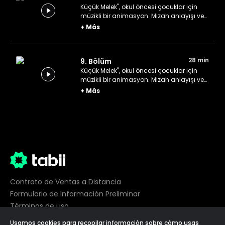
Küçük Melek", okul öncesi çocuklar için
müzikli bir animasyon. Mizah anlayışı ve
akılda kalıcı neşeli şarkılarıyla Bebek
+
Más
John, dünyanın dört bir yanındaki aileleri
eğlendiriyor.
28 min
9. Bölüm
Küçük Melek", okul öncesi çocuklar için
müzikli bir animasyon. Mizah anlayışı ve
akılda kalıcı neşeli şarkılarıyla Bebek
+
Más
John, dünyanın dört bir yanındaki aileleri
eğlendiriyor.
Contrato de Ventas a Distancia
Formulario de Información Preliminar
Términos de uso
Privacidad
Usamos cookies para recopilar información sobre cómo usas