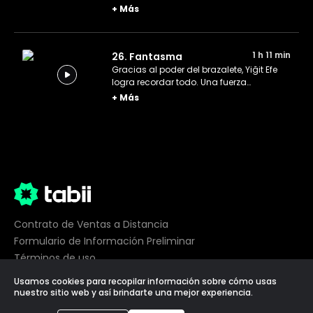
brazalete, pero, al no poder darle sentido
+
Más
a lo que ve, se propone resolver el
misterio. Selim idea un plan para
conseguir la cuarta pieza antes que la
1 h 11 min
26. Fantasma
Empresa.
Gracias al poder del brazalete, Yiğit Efe
logra recordar todo. Una fuerza
imparable impulsa al equipo a ponerse a
+
Más
trabajar arduamente para extraer la
tercera pieza desde el satélite.
Contrato de Ventas a Distancia
Formulario de Información Preliminar
Términos de uso
Privacidad
Usamos cookies para recopilar información sobre cómo usas
Preferencias de cookies
nuestro sitio web y así brindarte una mejor experiencia.