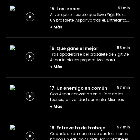
51 min
15. Los leones
Al ver que el secreto que lleva Yiğit Efe es
un brazalete, Aspar va tras él. Entretanto,
un nuevo grupo llega repentinamente a
+
Más
la oficina y desafía al equipo
Golondrina.
58 min
16. Que gane el mejor
Tras apoderarse del brazalete de Yiğit Efe,
Aspar inicia los preparativos para
mudarse del barrio. Los Leones hacen
+
Más
trampa en la carrera y se acercan un
paso más a su objetivo.
57 min
17. Un enemigo en común
Con Aspar convertido en el líder de los
Leones, la rivalidad aumenta. Mientras
tanto, Yiğit Efe cae en una trampa.
+
Más
57 min
18. Entrevista de trabajo
Cuando se da cuenta de que los Leones
no son un equipo cualquiera y percibe el