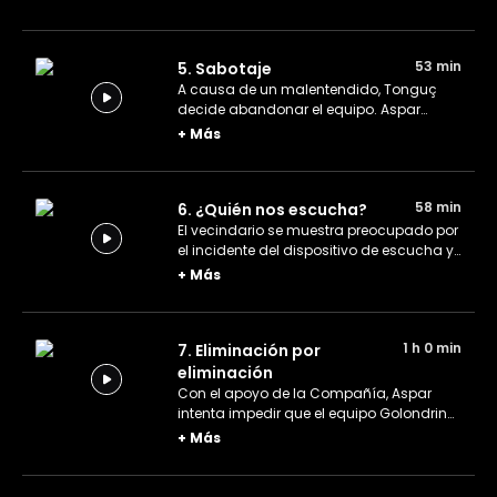
desilusión.
53 min
5. Sabotaje
A causa de un malentendido, Tonguç
decide abandonar el equipo. Aspar
pretende llevar a cabo un sabotaje
+
Más
colocando un dispositivo de escucha.
58 min
6. ¿Quién nos escucha?
El vecindario se muestra preocupado por
el incidente del dispositivo de escucha y
toma extrañas precauciones. Selim
+
Más
intenta averiguar quién colocó el
aparato.
1 h 0 min
7. Eliminación por
eliminación
Con el apoyo de la Compañía, Aspar
intenta impedir que el equipo Golondrina
participe en las eliminatorias de un
+
Más
concurso.