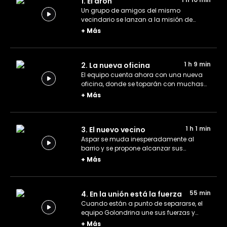
1. El dron
Un grupo de amigos del mismo
vecindario se lanzan a la misión de
construir un dron. ¿Podrán lograrlo?
+
Más
1 h 9 min
2. La nueva oficina
El equipo cuenta ahora con una nueva
oficina, donde se toparán con muchas
sorpresas que les resultarán útiles para
+
Más
sus interesantes proyectos.
1 h 1 min
3. El nuevo vecino
Aspar se muda inesperadamente al
barrio y se propone alcanzar sus
objetivos cueste lo que cueste
+
Más
manipulando a la gente.
55 min
4. En la unión está la fuerza
Cuando están a punto de separarse, el
equipo Golondrina une sus fuerzas y
hace a Aspar llevarse una gran
+
Más