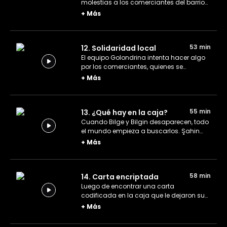
molestias a los comerciantes del barrio
con sus iniciativas. Los chicos siguen
+
Más
trabajando en la oficina, y un
malentendido provoca gran tensión
entre ellos.
53 min
12. Solidaridad local
El equipo Golondrina intenta hacer algo
por los comerciantes, quienes se
encuentran en una difícil situación.
+
Más
Aspar pone la mira en el proyecto
heredado de la familia de Yiğit Efe.
55 min
13. ¿Qué hay en la caja?
Cuando Bilge y Bilgin desaparecen, todo
el mundo empieza a buscarlos. Şahin
entra en la habitación con llave de la
+
Más
casa de Selim y encuentra la caja de
Yiğit Efe.
58 min
14. Carta encriptada
Luego de encontrar una carta
codificada en la caja que le dejaron sus
padres, Yiğit Efe recibe la ayuda del
+
Más
equipo Golondrina para descifrarla.