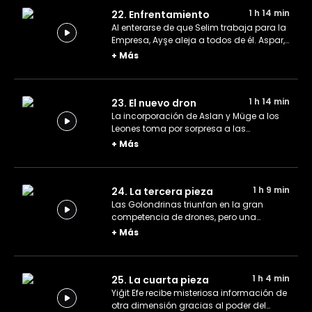
Selim.
1 h 14 min
22. Enfrentamiento
Al enterarse de que Selim trabaja para la
Empresa, Ayşe aleja a todos de él. Aspar,
luego de separar a Selim de las
+
Más
Golondrinas, urde un plan para dividir al
equipo.
1 h 14 min
23. El nuevo dron
La incorporación de Aslan y Müge a los
Leones toma por sorpresa a las
Golondrinas. Cuando el dron de Yiğit Efe
+
Más
queda inservible, el equipo se pone a
construir uno nuevo. Selim comienza a
preparar a Yiğit Efe para la competencia
1 h 9 min
24. La tercera pieza
de drones, mientras se dispone a
confesarle su pasado a Sevgi.
Las Golondrinas triunfan en la gran
competencia de drones, pero una
importante pieza del brazalete cae en
+
Más
manos de la Empresa, por lo que Selim se
pone en marcha para descubrir el
verdadero plan de la organización.
1 h 4 min
25. La cuarta pieza
Yiğit Efe recibe misteriosa información de
otra dimensión gracias al poder del