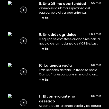
55 min
8. Una última oportunidad
Zeynep es la última esperanza del
equipo; pero al ver que enfrenta
dificultades ante tanta carga, Aspar
+
Más
busca bajarle aún más la moral.
1 h 1 min
9. Un adiós agridulce
El equipo se entristece cuando reciben la
noticia de la mudanza de Yiğit Efe. Las
medidas adoptadas en el barrio contra
+
Más
el aumento de los robos provocan
divertidos incidentes.
58 min
10. La tienda vacía
Tras ser considerado un fracaso por la
Compañía, Aspar pone en marcha un
nuevo plan. La noticia de que la tienda
+
Más
vacía del barrio será alquilada inquieta
a los vecinos.
55 min
11. El comerciante no
deseado
Aspar alquila la tienda vacía y les causa