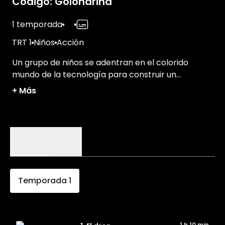
Código: Golondrina
1 temporada
TRT 1
Niños
Acción
Un grupo de niños se adentran en el colorido
mundo de la tecnología para construir un
ingenioso dron. ¿Lograrán llevar a cabo su
+
Más
invento?
Episodios
Detalles
Temporada
1
1 h 10 min