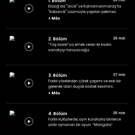
1. Bölüm
Elazığʼda "orcik" ve Kahramanmaraşʼta
"kabarcık" üzümüyle yapılan pekmez
üretimini izliyoruz.
+
Más
26 min
2. Bölüm
“Taş baskı”ya emek veren iki kadın
sanatçıyı tanıyacağız.
27 min
3. Bölüm
Farklı yörelerden çörek yapımı ve eski bir
gelenek olan duşak köstek kesimini
izleyeceğiz.
+
Más
25 min
4. Bölüm
Farklı kültürlerde, aynı kurallarla binlerce
yıldır oynanan bir oyun: “Mangala”