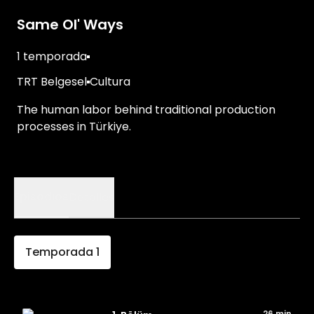
Same Ol' Ways
1 temporada
TRT Belgesel
Cultura
The human labor behind traditional production
processes in Türkiye.
Episodios
Detalles
Temporada
1
26 min