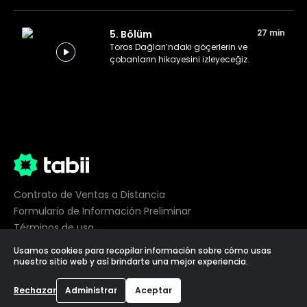
27 min
5. Bölüm
Toros Dağları’ndaki göçerlerin ve
çobanların hikayesini izleyeceğiz.
Contrato de Ventas a Distancia
Formulario de Información Preliminar
Términos de uso
Privacidad
Usamos cookies para recopilar información sobre cómo usas
Preferencias de cookies
nuestro sitio web y así brindarte una mejor experiencia.
©
2026
tabii,
Todos los derechos reservados
Rechazar
Administrar
Aceptar