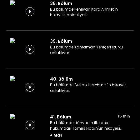
38. Bölüm
Bu bölümde Pehlivan Kara Ahmet'in
hikayesi anlatılıyor.
39. Bölüm
Bu bölümde Kahraman Yeniçeri İlturku
anlatılıyor.
40. Bölüm
Bu bölümde Sultan II. Mehmet'in hikayesi
anlatılıyor.
15 min
41. Bölüm
Bu bölümde dünyanın ilk kadın
hükümdarı Tomris Hatun'un hikayesi
anlatılıyor.
+
Más