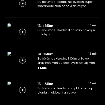
Bu bölümde Heredot, her evladın süper
kahramanı olan babayı anlatıyor.
15 min
13. Bölüm
Bu bölümde Heredot, Hindistan Savaşı'nı
anlatıyor.
15 min
14. Bölüm
Bu bölümde Heredot, 1. Dünya Savaşı
sırasında Van'da cepheye silah taşıyan
ve dönüş yolunda hayatını kaybeden 120
+
Más
çocuğun kahramanlık öyküsünü
anlatıyor.
16 min
15. Bölüm
Bu bölümde Heredot, sahipli kalbe talip
olanların akıbetini anlatıyor.