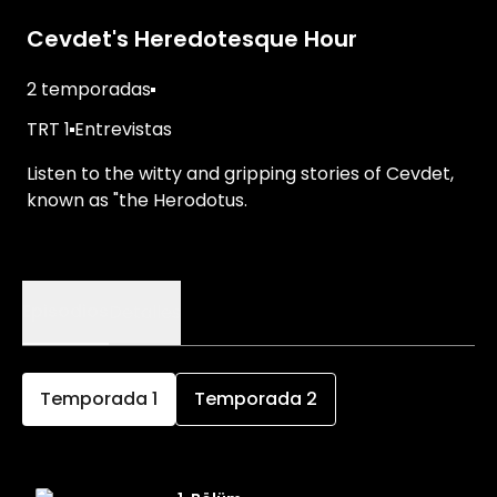
Cevdet's Heredotesque Hour
2 temporadas
TRT 1
Entrevistas
Listen to the witty and gripping stories of Cevdet,
known as "the Herodotus.
Episodios
Detalles
Temporada
1
Temporada
2