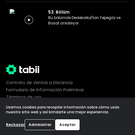
53. Bölüm
Bu bölümde Dedekorkut'tan Tepegöz ve
Basat anlatılıyor.
Contrato de Ventas a Distancia
Formulario de Información Preliminar
Términos de uso
Privacidad
Usamos cookies para recopilar información sobre cómo usas
Preferencias de cookies
nuestro sitio web y así brindarte una mejor experiencia.
©
2026
tabii,
Todos los derechos reservados
Rechazar
Administrar
Aceptar