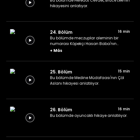
Bu bölümde Heredot Cevdet, Bruce Lee'nin
hikayesini anlatıyor.
16 min
24. Bölüm
Bu bölümde meczuplar aleminin bir
numarası Köpekçi Hasan Baba'nın
hikayesi anlatılıyor.
+
Más
15 min
25. Bölüm
Bu bölümde Medine Müdafaası'nın Çöl
Aslanı hikayesi anlatılıyor.
16 min
26. Bölüm
Bu bölümde oyuncaklı hikaye anlatılıyor.