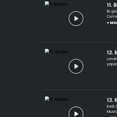
11.
İki g
Osman
için 
+
Má
12.
Londr
yapıl
13.
Kadı 
Musta
tesad