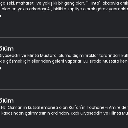
a zeki, maharetli ve yakışıklı bir genç olan, "Filinta" lakabıyla anı
 olan en yakın arkadaşı Ali, birlikte zaptiye olarak görev yapmakta
arını altüst eder.
s
Bölüm
Gıyaseddin ve Filinta Mustafa, ölümü dış mihraklar tarafından kull
likle çözmek için ellerinden geleni yaparlar. Bu sırada Mustafa ke
r.
s
Bölüm
e Hz. Osman'ın kutsal emaneti olan Kur'an'ın Tophane-i Amire'den
el kasasından çalınmasının ardından, Kadı Gıyaseddin ve Filinta Mus