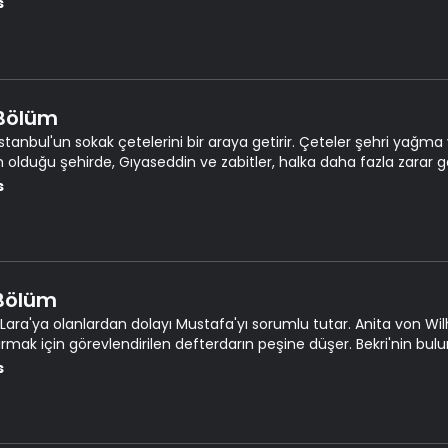
s
 Bölüm
 İstanbul'un sokak çetelerini bir araya getirir. Çeteler şehri yağma
 olduğu şehirde, Gıyaseddin ve zabitler, halka daha fazla zarar
ır. Mustafa ise vakit kaybetmeden olayın peşine düşer.
s
 Bölüm
, Lara'ya olanlardan dolayı Mustafa'yı sorumlu tutar. Anita von Wilhe
ırmak için görevlendirilen defterdarın peşine düşer. Bekri'nin b
s