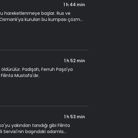
1 h 44 min
boyu hareketlenmeye başlar. Rus ve
din, Osmanlı'ya kurulan bu kumpası çözmek
1 h 52 min
 öldürülür. Padişah, Ferruh Paşa'ya
Filinta Mustafa'dır.
1 h 53 min
'yu yakından tanıdığı gibi Filinta
li Servisi'nin başındaki adamla