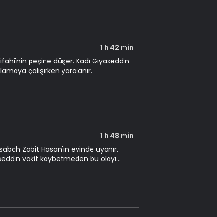
1 h 42 min
ı Şifahi'nin peşine düşer. Kadı Gıyaseddin
lamaya çalışırken yaralanır.
1 h 48 min
sabah Zabit Hasan'ın evinde uyanır.
aseddin vakit kaybetmeden bu olayı