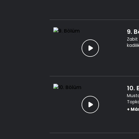
9. 
Zabit 
kadıl
10.
Musta
Topka
çözme
+
Má