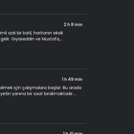
2 h 8 min
li azılı bir katil, haritanın eksik
gelir. Gıyaseddin ve Mustafa,
 Otto'nun peşine düşer.
1 h 49 min
abilmek için çalışmalara başlar. Bu arada
ayetin yanına bir saat bırakmaktadır.
1 h 41 min