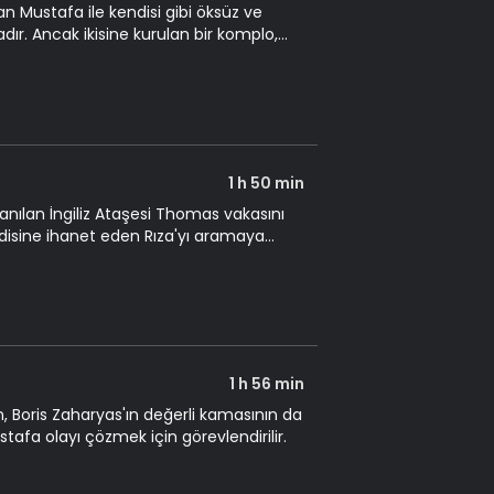
lan Mustafa ile kendisi gibi öksüz ve
dır. Ancak ikisine kurulan bir komplo,
1 h 50 min
anılan İngiliz Ataşesi Thomas vakasını
ndisine ihanet eden Rıza'yı aramaya
1 h 56 min
, Boris Zaharyas'ın değerli kamasının da
tafa olayı çözmek için görevlendirilir.