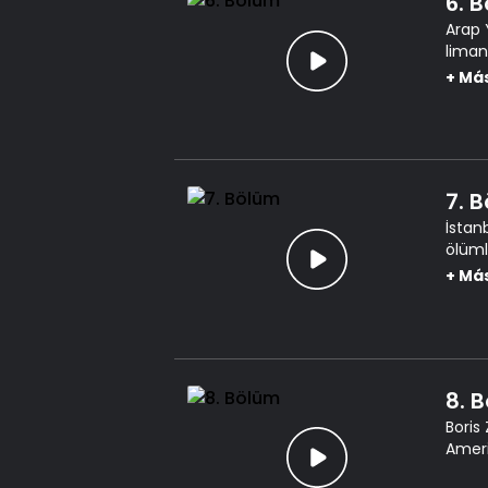
6. 
Arap 
liman
aydın
+
Má
7. 
İstan
ölüml
İstan
+
Má
8. 
Boris
Amerik