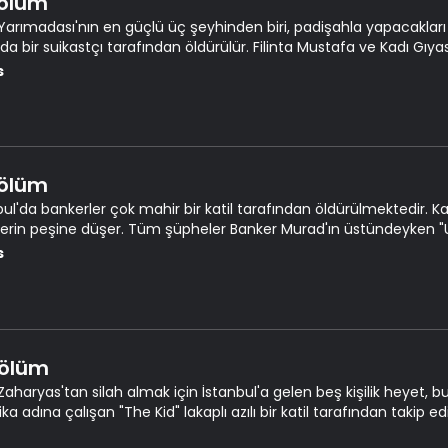
Bölüm
Yarımadası'nın en güçlü üç şeyhinden biri, padişahla yapacakları gi
da bir suikastçı tarafından öldürülür. Filinta Mustafa ve Kadı Gıya
latmak üzere harekete geçer.
s
Bölüm
bul'da bankerler çok mahir bir katil tarafından öldürülmektedir. K
erin peşine düşer. Tüm şüpheler Banker Murad'ın üstündeyken "Uz
bul sokaklarında ölüm yağdırmaya devam eder.
s
Bölüm
 Zaharyas'tan silah almak için İstanbul'a gelen beş kişilik heyet, 
a adına çalışan "The Kid" lakaplı azılı bir katil tarafından takip edil