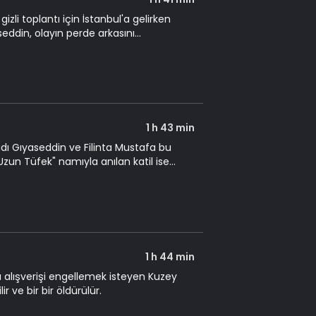
zli toplantı için İstanbul'a gelirken
seddin, olayın perde arkasını
1 h 43 min
adı Gıyaseddin ve Filinta Mustafa bu
un Tüfek" namıyla anılan katil ise
1 h 44 min
bu alışverişi engellemek isteyen Kuzey
ir ve bir bir öldürülür.