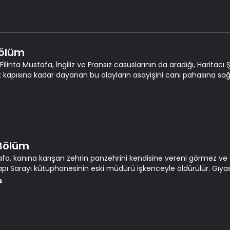
Bölüm
Filinta Mustafa, İngiliz ve Fransız casuslarının da aradığı, Haritac
ık kapısına kadar dayanan bu olayların asayişini canı pahasına sağ
 Bölüm
fa, kanına karışan zehrin panzehrini kendisine vereni görmez ve 
pı Sarayı kütüphanesinin eski müdürü işkenceyle öldürülür. Gıy
si için Mustafa'yı görevlendirir.
s