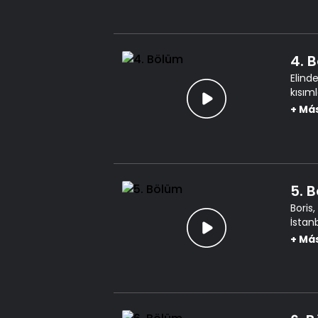
4. 
Elinde
kısım
bulun
+
Má
5. 
Boris
İstan
Filin
+
Má