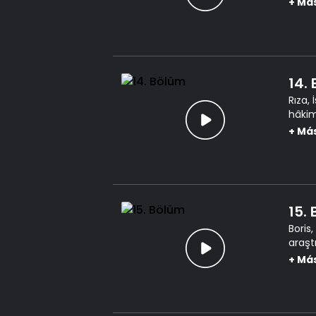
+
Má
14.
Rıza,
hâkim
çalış
+
Má
15.
Boris
araşt
çıkar.
+
Má