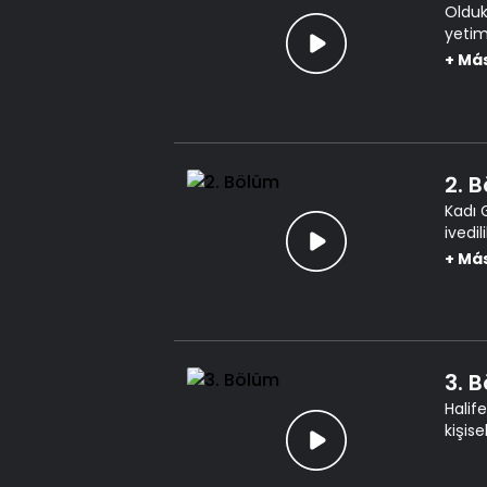
Oldukç
yetim
hayatl
+
Má
2. 
Kadı 
ivedi
başla
+
Má
3. 
Halif
kişis