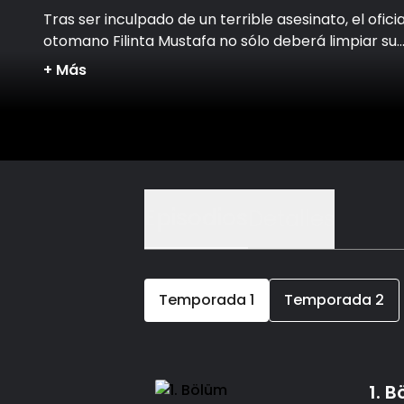
Tras ser inculpado de un terrible asesinato, el oficia
otomano Filinta Mustafa no sólo deberá limpiar su
nombre, sino también resolver una serie de mister
+
Más
crímenes.
Episodios
Detalles
Temporada
1
Temporada
2
1. 