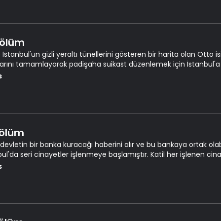
Bölüm
 İstanbul'un gizli yeraltı tünellerini gösteren bir harita olan Otto isim
larını tamamlayarak padişaha suikast düzenlemek için İstanbul'a 
duğu her yerde patlayıcı kullanarak arkasında şahit bırakmayan
s
Bölüm
, devletin bir banka kuracağı haberini alır ve bu bankaya ortak ol
bul'da seri cinayetler işlenmeye başlamıştır. Katil her işlenen cin
ta Mustafa ivedilikle bu vakanın peşine düşer.
s