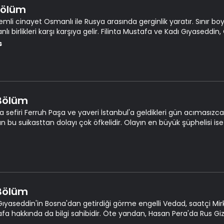
 Bölüm
izemli cinayet Osmanlı ile Rusya arasında gerginlik yaratır. Sınır 
lı birlikleri karşı karşıya gelir. Filinta Mustafa ve Kadı Gıyased
olayların peşine düşer.
s
 Bölüm
a sefiri Ferruh Paşa ve yaveri İstanbul'a geldikleri gün acımasızca
an bu suikasttan dolayı çok öfkelidir. Olayın en büyük şüphelisi ise 
 Bölüm
Gıyaseddin'in Bosna'dan getirdiği görme engelli Vedad, saatçi Mirko
fa hakkında da bilgi sahibidir. Öte yandan, Hasan Pera'da Rus Giz
üfen karşılaşınca geçmişi bir bir gözünde canlanır.