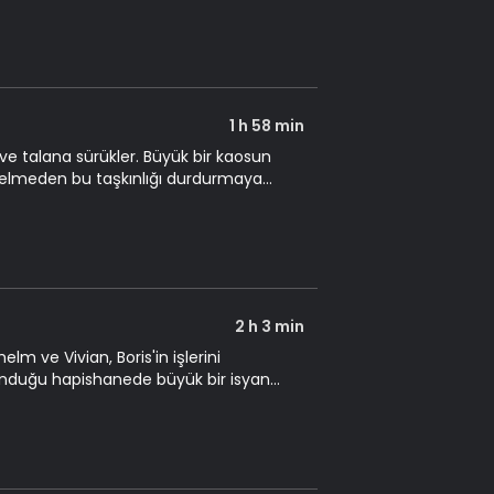
1 h 58 min
 ve talana sürükler. Büyük bir kaosun
 gelmeden bu taşkınlığı durdurmaya
2 h 3 min
lm ve Vivian, Boris'in işlerini
ulunduğu hapishanede büyük bir isyan