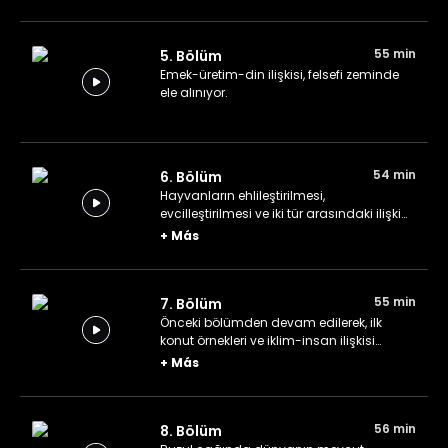
55 min
5. Bölüm
Emek-üretim-din ilişkisi, felsefi zeminde
ele alınıyor.
54 min
6. Bölüm
Hayvanların ehlileştirilmesi,
evcilleştirilmesi ve iki tür arasındaki ilişki
ele alınıyor.
+
Más
55 min
7. Bölüm
Önceki bölümden devam edilerek, ilk
konut örnekleri ve iklim-insan ilişkisi
konuşuluyor.
+
Más
56 min
8. Bölüm