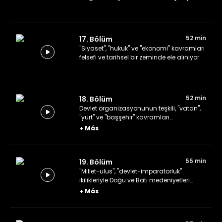
52 min
17. Bölüm
"Siyaset", "hukuk" ve "ekonomi" kavramları
felsefi ve tarihsel bir zeminde ele alınıyor.
52 min
18. Bölüm
Devlet organizasyonunun teşkili, "vatan",
"yurt" ve "başşehir" kavramları
konuşuluyor.
+
Más
55 min
19. Bölüm
"Millet-ulus", "devlet-imparatorluk"
ikilikleriyle Doğu ve Batı medeniyetleri
konuşuluyor.
+
Más