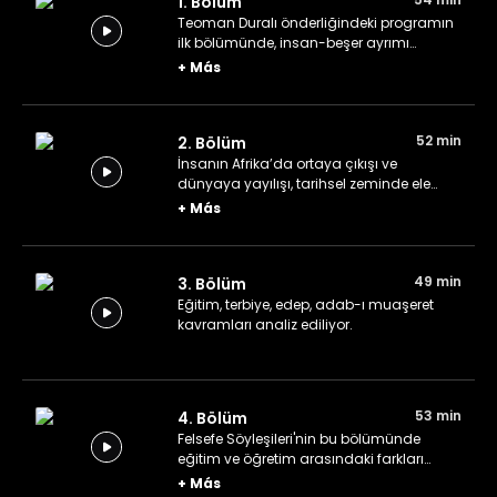
1. Bölüm
Teoman Duralı önderliğindeki programın
ilk bölümünde, insan-beşer ayrımı
konuşuluyor.
+
Más
52 min
2. Bölüm
İnsanın Afrika’da ortaya çıkışı ve
dünyaya yayılışı, tarihsel zeminde ele
alınıyor.
+
Más
49 min
3. Bölüm
Eğitim, terbiye, edep, adab-ı muaşeret
kavramları analiz ediliyor.
53 min
4. Bölüm
Felsefe Söyleşileri'nin bu bölümünde
eğitim ve öğretim arasındaki farkları
beşeri bilimler üzerinden ele alınıyor.
+
Más