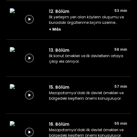
53 min
12. Bölüm
İlk yerleşim yeri olan köylerin oluşumu ve
buradaki örgütlenme biçimi üzerine
konuşuluyor.
+
Más
56 min
13. Bölüm
İlk konut örnekleri ve ilk devletlerin ortaya
çıkışı ele alınıyor.
57 min
15. Bölüm
Mezopotamya’daki ilk devlet örnekleri ve
bölgedeki keşiflerin önemi konuşuluyor.
55 min
16. Bölüm
Mezopotamya’daki ilk devlet örnekleri ve
bölgedeki keşiflerin önemi konuşuluyor.