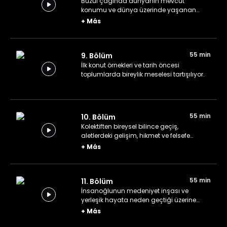
Buzul çağında dünyanın mevcut
konumu ve dünya üzerinde yaşanan
göçler konuşuluyor.
+
Más
55 min
9. Bölüm
İlk konut örnekleri ve tarih öncesi
toplumlarda bireylik meselesi tartışılıyor.
55 min
10. Bölüm
Kolektiften bireysel bilince geçiş,
aletlerdeki gelişim, hikmet ve felsefe
geleneği...
+
Más
55 min
11. Bölüm
İnsanoğlunun medeniyet inşası ve
yerleşik hayata neden geçtiği üzerine
konuşuluyor.
+
Más