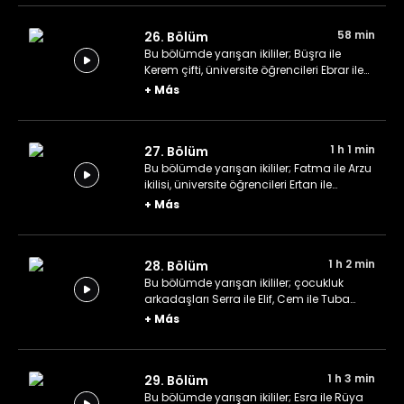
58 min
26. Bölüm
Bu bölümde yarışan ikililer; Büşra ile
Kerem çifti, üniversite öğrencileri Ebrar ile
Nazlı ve son olarak Uğur ile Özgür ikilisi.
+
Más
1 h 1 min
27. Bölüm
Bu bölümde yarışan ikililer; Fatma ile Arzu
ikilisi, üniversite öğrencileri Ertan ile
Muhammed ve son olarak Havva ile İslim
+
Más
ikilisi.
1 h 2 min
28. Bölüm
Bu bölümde yarışan ikililer; çocukluk
arkadaşları Serra ile Elif, Cem ile Tuba
kardeşler ve diş hekimi ikilisi Sezer ile Ece.
+
Más
1 h 3 min
29. Bölüm
Bu bölümde yarışan ikililer; Esra ile Rüya