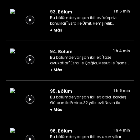
1 h 5 min
93. Bölüm
Bu bölümde yarışan ikililer; "sürprizli
konuklar" Esra ile Ümit, Hemşirelik
öğrencileri Beyza ile İclal ve yeğen-hala
+
Más
ekibi Enes ile Fatma.
1 h 4 min
94. Bölüm
Bu bölümde yarışan ikililer; "taze
avukatlar" Esra ile Çağla, Mesut ile "şansı"
Burçak ve son olarak liseden beri arkadaş
+
Más
olan Bensu ile Ceren.
1 h 6 min
95. Bölüm
Bu bölümde yarışan ikililer; abla-kardeş
Gülcan ile Emine, 32 yıllık evli Nevin ile
Turgay çifti ve son olarak Betül ile Ece
+
Más
ikilisi.
1 h 4 min
96. Bölüm
Bu bölümde yarışan ikililer; uzun yıllar