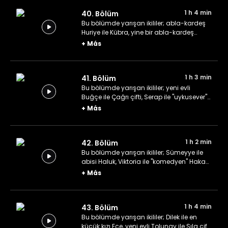
1 h 4 min
40. Bölüm
Bu bölümde yarışan ikililer; abla-kardeş
Huriye ile Kübra, yine bir abla-kardeş
Özgül ile Özay ve Buse ile oda arkadaşı
+
Más
Elif.
1 h 3 min
41. Bölüm
Bu bölümde yarışan ikililer; yeni evli
Buğçe ile Çağrı çifti, Serap ile "uykusever"
Osman çifti ve uzun yıllardır evli Şebnem
+
Más
ile Tolga çifti.
1 h 2 min
42. Bölüm
Bu bölümde yarışan ikililer; Sümeyye ile
abisi Haluk, Viktoria ile "komedyen" Hakan
ve abla-kardeş Gülşen ile Ayça.
+
Más
1 h 4 min
43. Bölüm
Bu bölümde yarışan ikililer; Dilek ile en
küçük kızı Ece, yeni evli Tolunay ile Sıla çifti