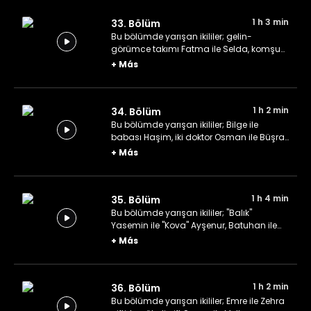
1 h 3 min
33. Bölüm
Bu bölümde yarışan ikililer; gelin-
görümce takımı Fatma ile Selda, komşu
ekibi Serpil ile Yeliz ve özgün ikili Tanıl ile
+
Más
Fikret.
1 h 2 min
34. Bölüm
Bu bölümde yarışan ikililer; Bilge ile
babası Haşim, iki doktor Osman ile Büşra
çifti ve son olarak Seçil ile Burak çifti.
+
Más
1 h 4 min
35. Bölüm
Bu bölümde yarışan ikililer; "Balık"
Yasemin ile "Kova" Ayşenur, Batuhan ile
Burcu çifti ve Şevval ile "Bişkekli" Mehmet
+
Más
ikilisi.
1 h 2 min
36. Bölüm
Bu bölümde yarışan ikililer; Emre ile Zehra