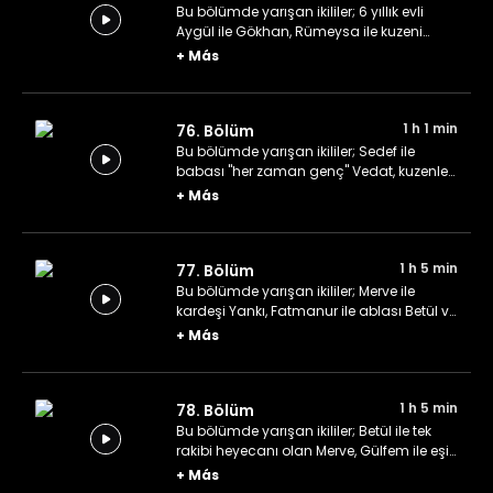
Bu bölümde yarışan ikililer; 6 yıllık evli
Aygül ile Gökhan, Rümeysa ile kuzeni
Beyza ve son olarak Sercan ile Büşra çifti.
+
Más
1 h 1 min
76. Bölüm
Bu bölümde yarışan ikililer; Sedef ile
babası "her zaman genç" Vedat, kuzenler
Gülseren ile Merve ve yine bir kuzen ekibi
+
Más
olan Emine ile Sedanur.
1 h 5 min
77. Bölüm
Bu bölümde yarışan ikililer; Merve ile
kardeşi Yankı, Fatmanur ile ablası Betül ve
Nihan ile Fatih çifti.
+
Más
1 h 5 min
78. Bölüm
Bu bölümde yarışan ikililer; Betül ile tek
rakibi heyecanı olan Merve, Gülfem ile eşi
Ali ve Tekirdağ'dan iki arkadaş Büşra ile
+
Más
Zehra.