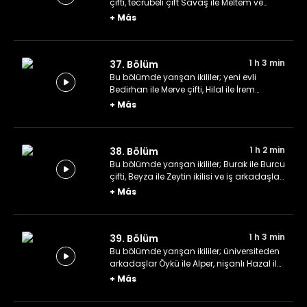
çifti, tecrübeli çift Savaş ile Meltem ve
Murat ile Erkan ikilisi.
+
Más
1 h 3 min
37. Bölüm
Bu bölümde yarışan ikililer; yeni evli
Bedirhan ile Merve çifti, Hilal ile İrem
kardeşler ve Lübeyne ile İbrahim çifti.
+
Más
1 h 2 min
38. Bölüm
Bu bölümde yarışan ikililer; Burak ile Burcu
çifti, Beyza ile Zeytin ikilisi ve iş arkadaşları
Mutlu ile Fatma ekibi.
+
Más
1 h 3 min
39. Bölüm
Bu bölümde yarışan ikililer; üniversiteden
arkadaşlar Öykü ile Alper, nişanlı Hazal ile
Metin çifti ve doğa düşkünü Hatice ile
+
Más
Selçuk çifti.