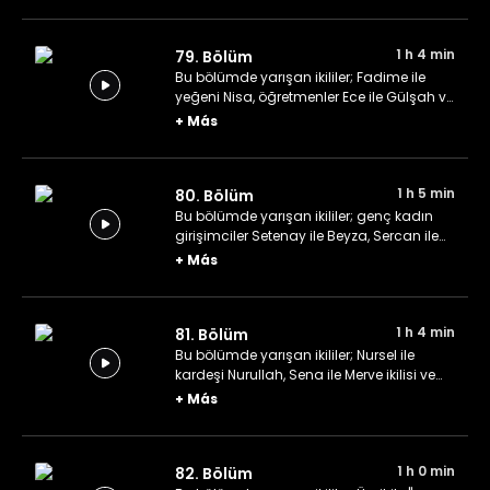
1 h 4 min
79. Bölüm
Bu bölümde yarışan ikililer; Fadime ile
yeğeni Nisa, öğretmenler Ece ile Gülşah ve
üniversiteden arkadaşlar Esra ile Cemre.
+
Más
1 h 5 min
80. Bölüm
Bu bölümde yarışan ikililer; genç kadın
girişimciler Setenay ile Beyza, Sercan ile
yine bir genç girişimci olan Almila ve son
+
Más
olarak Büşra ile Emin çifti.
1 h 4 min
81. Bölüm
Bu bölümde yarışan ikililer; Nursel ile
kardeşi Nurullah, Sena ile Merve ikilisi ve
İpek ile Çağatay çifti.
+
Más
1 h 0 min
82. Bölüm