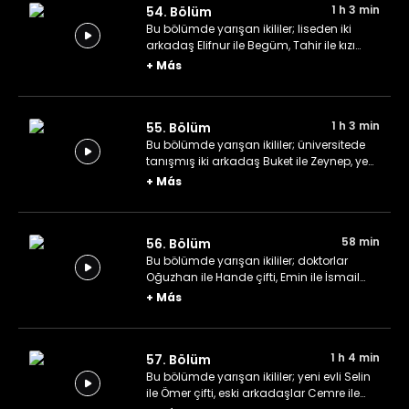
1 h 3 min
54. Bölüm
Bu bölümde yarışan ikililer; liseden iki
arkadaş Elifnur ile Begüm, Tahir ile kızı
Ceyda ve Büşra ile Semih kardeşler.
+
Más
1 h 3 min
55. Bölüm
Bu bölümde yarışan ikililer; üniversitede
tanışmış iki arkadaş Buket ile Zeynep, yeni
evli Yavuzhan ile Neslişah çifti ve diş
+
Más
hekimliği öğrencileri Duru ile Berat.
58 min
56. Bölüm
Bu bölümde yarışan ikililer; doktorlar
Oğuzhan ile Hande çifti, Emin ile İsmail
kardeşler ve "keyifli yoğunluk" Melis ile
+
Más
Fulya kardeşler.
1 h 4 min
57. Bölüm
Bu bölümde yarışan ikililer; yeni evli Selin
ile Ömer çifti, eski arkadaşlar Cemre ile