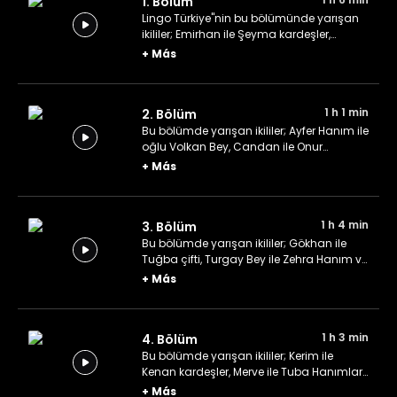
1. Bölüm
Lingo Türkiye"nin bu bölümünde yarışan
ikililer; Emirhan ile Şeyma kardeşler,
Neslihan ile Mustafa kardeşler ve son
+
Más
olarak Saliha ile Barış çifti.
1 h 1 min
2. Bölüm
Bu bölümde yarışan ikililer; Ayfer Hanım ile
oğlu Volkan Bey, Candan ile Onur
kardeşler ve gelin-görümce ortaklığıyla
+
Más
Ayşegül ile Nagihan.
1 h 4 min
3. Bölüm
Bu bölümde yarışan ikililer; Gökhan ile
Tuğba çifti, Turgay Bey ile Zehra Hanım ve
Doğukan ile Gülşen kardeşler.
+
Más
1 h 3 min
4. Bölüm
Bu bölümde yarışan ikililer; Kerim ile
Kenan kardeşler, Merve ile Tuba Hanımlar
ve Yıldız ile Önder çifti.
+
Más