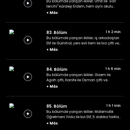
Bu bölümde yarışan ikililer; Ümit ile "son
tercihi" kardeşi Erdem, hem aynı okulu
hem aynı evi hem de aynı ismi paylaşan
+
Más
Beyza ile Beyza ve son olarak girişimci ikili
Mert ile Furkan.
1 h 2 min
83. Bölüm
Bu bölümde yarışan ikililer; iş arkadaşları
Elif ile Gülnihal, yeni evli İrem ile İsa çifti ve
Zehra ile kızı Kübra.
+
Más
1 h 6 min
84. Bölüm
Bu bölümde yarışan ikililer; Gizem ile
Agah çifti, Hanife ile Osman çifti ve
Aslıhan ile Mustafa çifti.
+
Más
1 h 1 min
85. Bölüm
Bu bölümde yarışan ikililer; Matematik
Öğretmeni Yıldız ile kızı Elif, 5 dakika farkla
abla olan Ömür ile ikizi Duygu ve
+
Más
Tekirdağ'dan gelen iki arkadaş Şevval ile