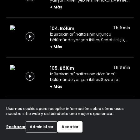
yarışan ikililer; Şebnem ile Hakan, Mert ile
Berivan ve Ahmet ile Katya.
+
Más
1 h 9 min
104. Bölüm
İz Bırakanlar" haftasının üçüncü
bölümünde yarışan ikililer; Sedat ile Işık,
Sena ile Ömer ve Pelin ile Abdurrahman.
+
Más
1 h 8 min
105. Bölüm
İz Bırakanlar" haftasının dördüncü
bölümünde yarışan ikililer; Sevde ile
Ayşegül, Seçkin ile Hatice ve Betül ile
+
Más
Merve.
1 h 9 min
106. Bölüm
Usamos cookies para recopilar información sobre cómo usas
İz Bırakanlar" haftasının beşinci
nuestro sitio web y así brindarte una mejor experiencia.
bölümünde yarışan ikililer; Sema ile
Döndü, Mehmet ile Fuat ve Zeliha ile İrem.
+
Más
Rechazar
Administrar
Aceptar