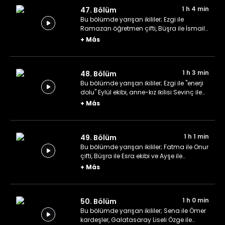
1 h 4 min
47. Bölüm
Bu bölümde yarışan ikililer; Ezgi ile
Ramazan öğretmen çifti, Büşra ile İsmail
mühendis çifti ve yeni evli Gülşah ile
+
Más
Yasin çifti.
1 h 3 min
48. Bölüm
Bu bölümde yarışan ikililer; Ezgi ile "enerji
dolu" Eylül ekibi, anne-kız ikilisi Sevinç ile
Sergül ve yurttan oda arkadaşları İrem ile
+
Más
Berna.
1 h 1 min
49. Bölüm
Bu bölümde yarışan ikililer; Fatma ile Onur
çifti, Büşra ile Esra ekibi ve Ayşe ile
Abdurrahman çifti.
+
Más
1 h 0 min
50. Bölüm
Bu bölümde yarışan ikililer; Sena ile Ömer
kardeşler, Galatasaray Liseli Özge ile