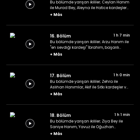
Bu bölümde yarışan ikililer; Ceylan Hanım
ile Murad Bey, Aleyna ile Hatice kardeşler
ve İnci ile Ersin çifti.
+
Más
1 h 7 min
16. Bölüm
Bu bölümde yarışan ikililer; Arzu Hanım ile
"en sevdiği kardeşi" İbrahim, başarılı
Hekim Arzu Hanım ile kızı Elif ve Özlem
+
Más
Hanım ile hem arkadaşı hem kızı Zeynep.
1 h 0 min
17. Bölüm
Bu bölümde yarışan ikililer; Zehra ile
Aslıhan Hanımlar, Akif ile Sıtkı kardeşler ve
Fatmanur ile Damla Hanımlar.
+
Más
1 h 1 min
18. Bölüm
Bu bölümde yarışan ikililer; Ziya Bey ile
Saniye Hanım, Yavuz ile Oğuzhan
kardeşler ve Serap ile Yiğit kardeşler.
+
Más