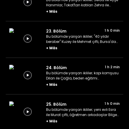
Hanımlar, Tokat'tan katılan Zehra ile
Mücahit çifti ve Melce ile Yusuf çifti.
+
Más
1 h 0 min
23. Bölüm
Bu bölümde yarışan ikililer; "40 yıldır
beraber" Kuzey ile Mehmet çifti, Bursa'dan
katılan Sena ile Alinur çifti ve Şile'de kafe
+
Más
işleten Feyza ile Güven çifti.
1 h 2 min
24. Bölüm
Bu bölümde yarışan ikililer; kapı komşusu
Dilan ile Çağla, beden eğitimi
öğretmenleri Duygu ile Merve ve üniversite
+
Más
öğrencileri Zülal ile Yağmur.
1 h 0 min
25. Bölüm
Bu bölümde yarışan ikililer; yeni evli Esra
ile Murat çifti, öğretmen arkadaşlar Bilge
ile Meltem ve yine bir öğretmen ikilisi İrem
+
Más
ile Cihan.