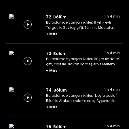
öğrencileri Adem ile Hamza.
1 h 4 min
72. Bölüm
Bu bölümde yarışan ikililer; 8 yıllık evli
Turgut ile Sevilay çifti, Tülin ile Mustafa
ikilisi ve son olarak Tuğçe ile kardeşi
+
Más
Ceyda.
1 h 4 min
73. Bölüm
Bu bölümde yarışan ikililer; Büşra ile Naim
çifti, Yiğit ile Rıdvan kardeşler ve Meltem ile
ablası Özlem.
+
Más
1 h 4 min
74. Bölüm
Bu bölümde yarışan ikililer; "boylu poslu"
Bilal ile Atakan, abla-kardeş Ayşenur ile
Medine ve aslen Kahramanmaraşlı Altar
+
Más
ile Aybike.
1 h 4 min
75. Bölüm