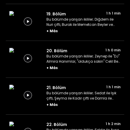
1 h 1 min
19. Bölüm
Bu bölümde yarışan ikililer; Diğdem ile
Nuri çifti, Burak ile Memetcan Beyler ve
yeni evli Ebru ile Ozan çifti.
+
Más
1 h 0 min
20. Bölüm
Bu bölümde yarışan ikililer; Zeynep ile "DJ"
Almira Hanımlar, "oldukça sakin" Celil Bey
ile "heyecanlı" Fazilet Hanım ve Türkçe
+
Más
öğretmeni Burçin Hanım ile kardeşi Seçil
Hanım.
1 h 1 min
21. Bölüm
Bu bölümde yarışan ikililer; Sedat ile Işık
çifti, Şeyma ile Kadir çifti ve Damla ile
Gökhan çifti.
+
Más
1 h 2 min
22. Bölüm
Bu bölümde yarışan ikililer; Selda ile Ayşe