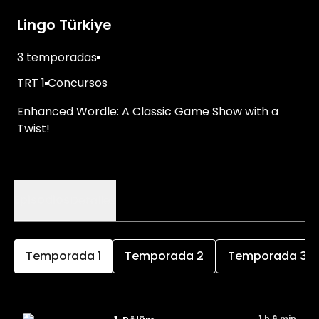
Lingo Türkiye
3 temporadas
TRT 1
Concursos
Enhanced Wordle: A Classic Game Show with a
Twist!
Episodios
Detalles
Temporada
1
Temporada
2
Temporada
3
1 h 6 min