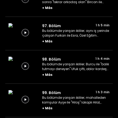
sonra "tekrar arkadaş olan" Bircan ile
Dilek, Tıp öğrencileri Hilal ile Efnan ve kızları
+
Más
aynı okulda okuyan Özlem ile Gonca.
1 h 5 min
97. Bölüm
Bu bölümde yarışan ikililer; aynı iş yerinde
çalışan Furkan ile Esra, Özel Eğitim
Öğretmenleri Yasemin ile Buse ve baba-
+
Más
kız ekibi Mehmet ile Başak.
1 h 4 min
98. Bölüm
Bu bölümde yarışan ikililer; Burcu ile "balık
tutmayı deneyen" Ufuk çifti, abla-kardeş
ekibi Esra ile Büşra ve avukat çift Mehmet
+
Más
ile Betül.
1 h 3 min
99. Bölüm
Bu bölümde yarışan ikililer; mahalleden
komşular Ayşe ile "Hiloş" lakaplı Hilal,
Çevre Mühendisi Zeynep ile Almanca
+
Más
Öğretmeni Şengül ve çocukları neredeyse
aynı gün doğan Eylem ile Çiğdem kız