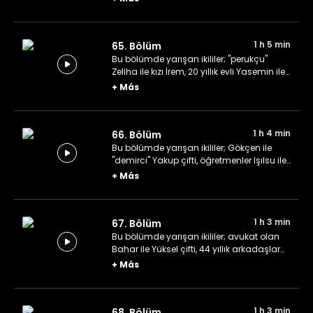
1 h 5 min
65. Bölüm
Bu bölümde yarışan ikililer; "perukçu"
Zeliha ile kızı İrem, 20 yıllık evli Yasemin ile
Özer çifti ve liseden beri arkadaş olan
+
Más
Hatice ile Havvanur.
1 h 4 min
66. Bölüm
Bu bölümde yarışan ikililer; Gökçen ile
"demirci" Yakup çifti, öğretmenler Işılsu ile
Betül ve "çok dilli" İdil ile Emre ikilisi.
+
Más
1 h 3 min
67. Bölüm
Bu bölümde yarışan ikililer; avukat olan
Bahar ile Yüksel çifti, 44 yıllık arkadaşlar
Mehmet ile Fuat ve üniversite öğrencileri
+
Más
Sude ile Öykü.
1 h 3 min
68. Bölüm