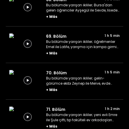
Bu bölümde yarışan ikililer; Bursa'dan
gelen öğrenciler Ayşegül ile Sevde, liseden
beri arkadaş olan Yaren ile Melis ve
+
Más
deneyimli ikili Filiz ile Melahat.
1 h 5 min
69. Bölüm
Bu bölümde yarışan ikililer; öğretmenler
Emel ile Latife, yarışma için kampa girmiş
Ecem ile Berke ve "veterinerde tanışmış"
+
Más
öğretmenler Özlem ile Zeynep.
1 h 5 min
70. Bölüm
Bu bölümde yarışan ikililer; gelin-
görümce ekibi Zeynep ile Merve, evde
çalışıp gelen Nalan ile Ercan çifti ve son
+
Más
olarak genç ve renkli çift Çisem ile
Hüseyin.
1 h 2 min
71. Bölüm
Bu bölümde yarışan ikililer; yeni evli Emre
ile Şule çifti, tıp fakülteli ev arkadaşları
Rüya ile Pelin ve İstanbul'da üniversite
+
Más