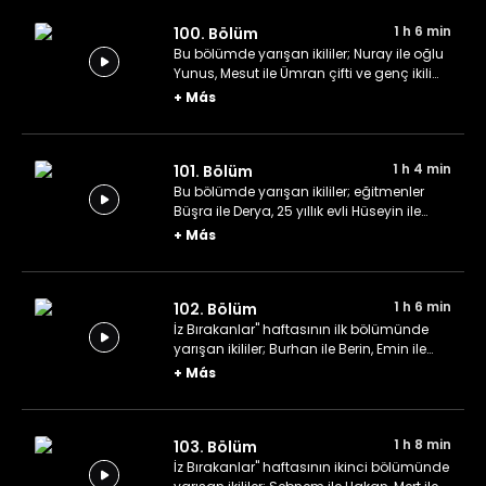
kardeşler.
1 h 6 min
100. Bölüm
Bu bölümde yarışan ikililer; Nuray ile oğlu
Yunus, Mesut ile Ümran çifti ve genç ikili
Elif ile Alper.
+
Más
1 h 4 min
101. Bölüm
Bu bölümde yarışan ikililer; eğitmenler
Büşra ile Derya, 25 yıllık evli Hüseyin ile
Özlem ve stüdyoya renk katan Ayla ile
+
Más
Gönül.
1 h 6 min
102. Bölüm
İz Bırakanlar" haftasının ilk bölümünde
yarışan ikililer; Burhan ile Berin, Emin ile
İsmail ve Ezgi ile Ramazan.
+
Más
1 h 8 min
103. Bölüm
İz Bırakanlar" haftasının ikinci bölümünde