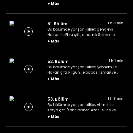
Kevser ve Müzeyyen ile Emircan hemşire
+
Más
ekibi.
1 h 3 min
51. Bölüm
Bu bölümde yarışan ikililer; genç evli
Hasan ile Ebru çifti, dinamik Selma ile
Hülya ikilisi ve gelin-görümce ekibi Fatma
+
Más
ile Medine.
1 h 1 min
52. Bölüm
Bu bölümde yarışan ikililer; Şebnem ile
Hakan çifti, Nilgün ile babası İsmail ve
Hülya ile Erkan çifti.
+
Más
1 h 3 min
53. Bölüm
Bu bölümde yarışan ikililer; Ahmet ile
Katya çifti, "fahri rehber" Azat ile Ece ve
Şevval ile Hilal kardeşler.
+
Más