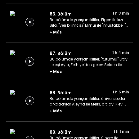
Kaan.
1 h 3 min
86. Bölüm
Bu bölümde yarışan ikililer; Figen ile kızı
Sıla, "veri bilimcisi" Elifnur ile "müstakbeli"
Furkan ve taze nişanlılar Şule ile Samet.
+
Más
1 h 4 min
87. Bölüm
Bu bölümde yarışan ikililer; "tutumlu" Eray
ile eşi Ayla, Fethiye'den gelen Selcen ile
Banu kardeşler ve tiyatro oyuncusu çift
+
Más
Nergis ile Sercan.
1 h 5 min
88. Bölüm
Bu bölümde yarışan ikililer; üniversiteden
arkadaşlar Aleyna ile Melis, altı aylık evli
Esra ile Cem çifti ve Melek ile çeyiz
+
Más
toplama telaşındaki Meliha.
1 h 1 min
89. Bölüm
Bu bölümde yarışan ikililer; Sinem ile