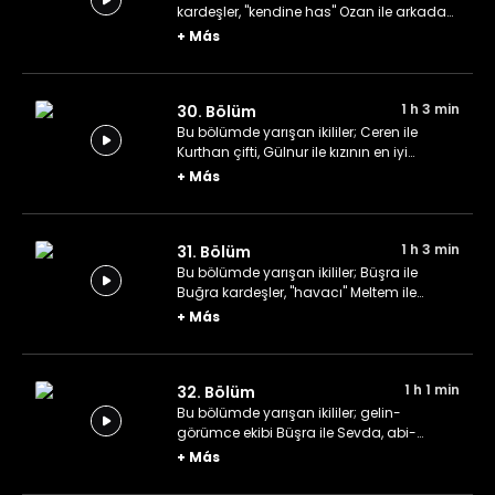
kardeşler, "kendine has" Ozan ile arkadaşı
Berat ve yeğen-dayı ikilisi İdil ile Bahri.
+
Más
1 h 3 min
30. Bölüm
Bu bölümde yarışan ikililer; Ceren ile
Kurthan çifti, Gülnur ile kızının en iyi
arkadaşı Zeynep ve "Kuşadalı" Ceylin ile
+
Más
eşi Tolga.
1 h 3 min
31. Bölüm
Bu bölümde yarışan ikililer; Büşra ile
Buğra kardeşler, "havacı" Meltem ile
"havalı" Bertan ve Necla ile Ali Rıza ikilisi.
+
Más
1 h 1 min
32. Bölüm
Bu bölümde yarışan ikililer; gelin-
görümce ekibi Büşra ile Sevda, abi-
kardeş takımı Emirhan ile Doğukan ve
+
Más
abla-kardeş ikilisi Şevval ile Gizem.