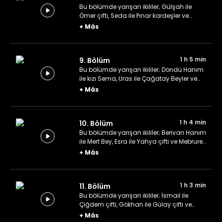
Bu bölümde yarışan ikililer; Gülşah ile
Ömer çifti, Seda ile Pınar kardeşler ve
Yağmur ile Gökhan çifti.
+
Más
1 h 5 min
9. Bölüm
Bu bölümde yarışan ikililer; Döndü Hanım
ile kızı Sema, Uras ile Çağatay Beyler ve
Begüm ile Leyla Hanımlar.
+
Más
1 h 4 min
10. Bölüm
Bu bölümde yarışan ikililer; Berivan Hanım
ile Mert Bey, Esra ile Yahya çifti ve Mebrure
ile Hamide Hanımlar.
+
Más
1 h 3 min
11. Bölüm
Bu bölümde yarışan ikililer; İsmail ile
Çiğdem çifti, Gökhan ile Gülay çifti ve
Beyza ile Betül kardeşler.
+
Más