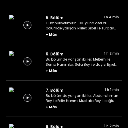
1 h 4 min
5. Bölüm
Cumhuriyetimizin 100. yılına özel bu
bölümde yarışan ikililer; Sibel ile Turgay
çifti, Leyla Hanım ile oğlu Uğur Bey ve
+
Más
Hatice ile Seçkin çifti.
1 h 2 min
6. Bölüm
Bu bölümde yarışan ikililer; Meltem ile
Sema Hanımlar, Sefa Bey ile dayısı Eşref
Bey ve gelin-görümce ortaklığıyla Hilal ile
+
Más
Özlem Hanımlar.
1 h 1 min
7. Bölüm
Bu bölümde yarışan ikililer; Abdurrahman
Bey ile Pelin Hanım, Mustafa Bey ile oğlu
Fatih Bey ve üniversite öğrencileri Zeynep
+
Más
Hanım ile Erdem Bey.
1 h 2 min
8. Bölüm