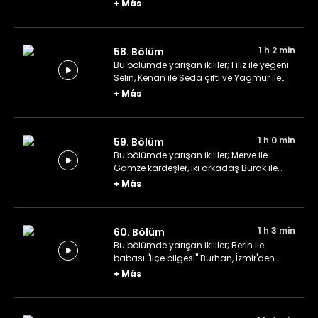
Şevval ve çocukluk arkadaşları Buket ile
+
Más
Berk.
1 h 2 min
58. Bölüm
Bu bölümde yarışan ikililer; Filiz ile yeğeni
Selin, Kenan ile Seda çifti ve Yağmur ile
Sevim kardeşler.
+
Más
1 h 0 min
59. Bölüm
Bu bölümde yarışan ikililer; Merve ile
Gamze kardeşler, iki arkadaş Burak ile
Berk ve Damla ile Dilay kardeşler.
+
Más
1 h 3 min
60. Bölüm
Bu bölümde yarışan ikililer; Berin ile
babası "ilçe bilgesi" Burhan, İzmir'den
gelen gelin-görümce Melek ile Bengisu ve
+
Más
Begüm ile Hasan ikilisi.