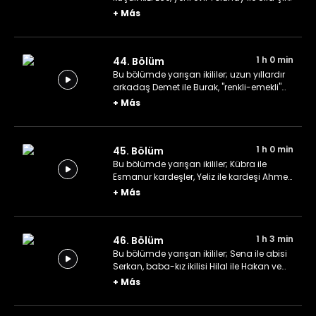
ve Merve ile ev arkadaşı Serra.
+
Más
1 h 0 min
44. Bölüm
Bu bölümde yarışan ikililer; uzun yıllardır
arkadaş Demet ile Burak, "renkli-emekli"
ekip Mine ile Neslihan ve evli Serkan ile
+
Más
Sonay çifti.
1 h 0 min
45. Bölüm
Bu bölümde yarışan ikililer; Kübra ile
Esmanur kardeşler, Yeliz ile kardeşi Ahmet
Can ve yeni evli Cansu ile Seyyid çifti.
+
Más
1 h 3 min
46. Bölüm
Bu bölümde yarışan ikililer; Sena ile abisi
Serkan, baba-kız ikilisi Hilal ile Hakan ve
anne-kız ekibi Özge ile Emel.
+
Más