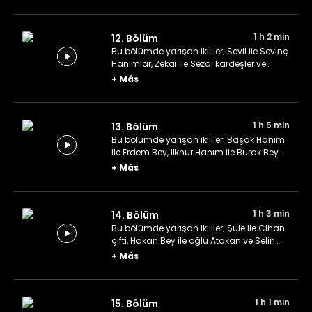
1 h 2 min
12. Bölüm
Bu bölümde yarışan ikililer; Sevil ile Sevinç
Hanımlar, Zekai ile Sezai kardeşler ve
parlak öğrenciler Sena ile Emirhan.
+
Más
1 h 5 min
13. Bölüm
Bu bölümde yarışan ikililer; Başak Hanım
ile Erdem Bey, İlknur Hanım ile Burak Bey
ve Gökçe ile Aslı Hanımlar.
+
Más
1 h 3 min
14. Bölüm
Bu bölümde yarışan ikililer; Şule ile Cihan
çifti, Hakan Bey ile oğlu Atakan ve Selin
Hanım ile hem oğlu hem en iyi arkadaşı
+
Más
Görkem.
1 h 1 min
15. Bölüm