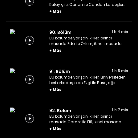
Kutay çifti, Canan ile Candan kardeşler
ve Esra ile Buğra ikilisi.
+
Más
1 h 4 min
90. Bölüm
Bu bölümde yarışan ikililer; birinci
masada Eda ile Özlem, ikinci masada
Tanay ile Cihan ve üçüncü masada
+
Más
Beste ile Handan.
1 h 5 min
91. Bölüm
Bu bölümde yarışan ikililer; üniversiteden
beri arkadaş olan Ezgi ile Buse, ağır
misafirlerimiz İsmet ile Hilal ve son olarak
+
Más
otomotiv sektöründe meslektaşlar Mert ile
Ömer.
1 h 7 min
92. Bölüm
Bu bölümde yarışan ikililer; birinci
masada Gamze ile Elif, ikinci masada
Muharrem ile İmran ve üçüncü masada
+
Más
Nurgül ile Evrim.