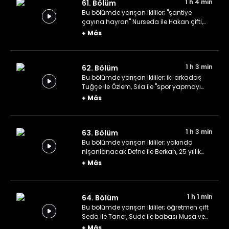
1 h 4 min
61. Bölüm
Bu bölümde yarışan ikililer; "şantiye
çayına hayran" Nurseda ile Hakan çifti,
anne-kız ikilisi Meryem ile Zeynep ve
+
Más
"Karabük'te aşk" Sena ile Furkan çifti.
1 h 3 min
62. Bölüm
Bu bölümde yarışan ikililer; iki arkadaş
Tuğçe ile Özlem, Sıla ile "spor yapmayı
sever" Miray ve "Türkiye 12'ncisi" Burak ile
+
Más
Ahmet.
1 h 3 min
63. Bölüm
Bu bölümde yarışan ikililer; yakında
nişanlanacak Defne ile Berkan, 25 yıllık
arkadaşlar Esra ile Ebru ve Serdal ile
+
Más
Tuğçe çifti.
1 h 1 min
64. Bölüm
Bu bölümde yarışan ikililer; öğretmen çift
Seda ile Taner, Sude ile babası Musa ve
"hukukçular masası" İremsu ile Ediz.
+
Más