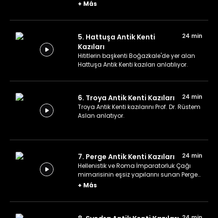
Myra Antik Kenti kazıları konu ediliyor.
+
Más
24 min
5. Hattuşa Antik Kenti
Kazıları
Hititlerin başkenti Boğazkale'de yer alan
Hattuşa Antik Kenti kazıları anlatılıyor.
24 min
6. Troya Antik Kenti Kazıları
Troya Antik Kenti kazılarını Prof. Dr. Rüstem
Aslan anlatıyor.
24 min
7. Perge Antik Kenti Kazıları
Hellenistik ve Roma İmparatorluk Çağı
mimarisinin eşsiz yapılarını sunan Perge
Antik Kenti'ndeki kazı çalışmaları.
+
Más
24 min