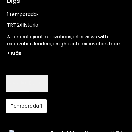
Digs
1 temporada
TRT 2
Historia
Archaeological excavations, interviews with
excavation leaders, insights into excavation team
operations, and much more.
+
Más
Episodios
Detalles
Temporada
1
24 min