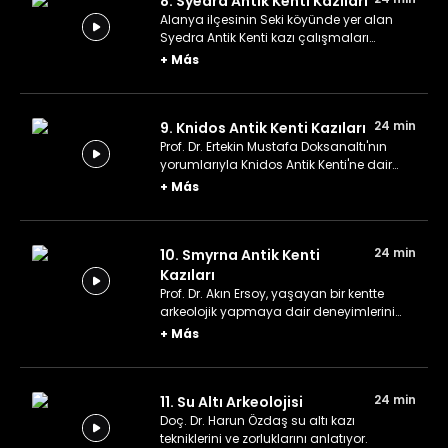
8. Syedra Antik Kenti Kazıları
Alanya ilçesinin Seki köyünde yer alan
Syedra Antik Kenti kazı çalışmaları
anlatılıyor.
+
Más
24 min
9. Knidos Antik Kenti Kazıları
Prof. Dr. Ertekin Mustafa Doksanaltı'nın
yorumlarıyla Knidos Antik Kenti'ne dair
detaylar veriliyor.
+
Más
24 min
10. Smyrna Antik Kenti
Kazıları
Prof. Dr. Akın Ersoy, yaşayan bir kentte
arkeolojik yapmaya dair deneyimlerini
paylaşıyor.
+
Más
24 min
11. Su Altı Arkeolojisi
Doç. Dr. Harun Özdaş su altı kazı
tekniklerini ve zorluklarını anlatıyor.