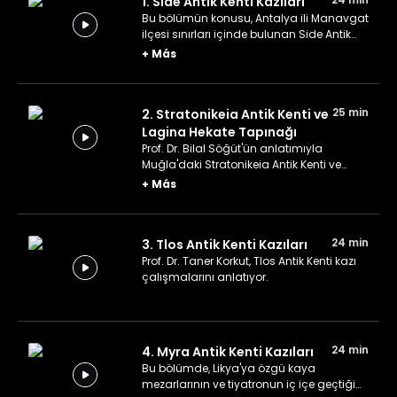
1. Side Antik Kenti Kazıları
Bu bölümün konusu, Antalya ili Manavgat
ilçesi sınırları içinde bulunan Side Antik
Kenti kazıları.
+
Más
25 min
2. Stratonikeia Antik Kenti ve
Lagina Hekate Tapınağı
Prof. Dr. Bilal Söğüt'ün anlatımıyla
Muğla'daki Stratonikeia Antik Kenti ve
Lagina Hekate tapınağını keşfediyoruz.
+
Más
24 min
3. Tlos Antik Kenti Kazıları
Prof. Dr. Taner Korkut, Tlos Antik Kenti kazı
çalışmalarını anlatıyor.
24 min
4. Myra Antik Kenti Kazıları
Bu bölümde, Likya'ya özgü kaya
mezarlarının ve tiyatronun iç içe geçtiği