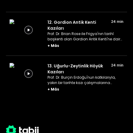
24 min
12. Gordion Antik Kenti
Kazıları
Prof. Dr. Brian Rose ile Frigya'nın tarihî
başkenti olan Gordion Antik Kenti'ne dair
detaylar öğreniyoruz.
+
Más
24 min
13. Uğurlu-Zeytinlik Höyük
Kazıları
Prof. Dr. Burçin Erdoğu'nun katkılarıyla,
yakın bir tarihte kazı çalışmalarına
başlanmış olan Uğurlu-Zeytinlik
+
Más
hakkında detaylar öğreniyoruz.