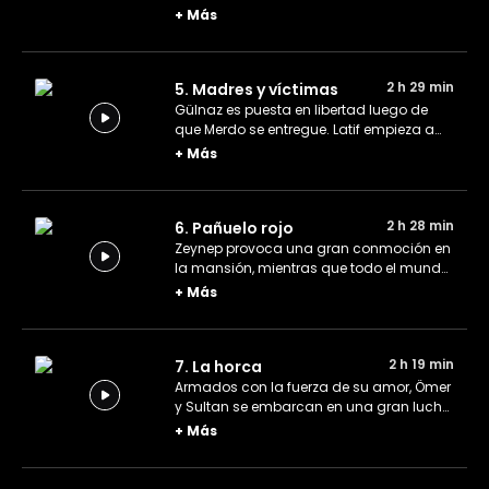
un secreto en la cuna construida por su
+
Más
padre. Las maniobras de Ömer, Celal y
Latif trastocan por completo a Kara
Ağaç.
2 h 29 min
5. Madres y víctimas
Gülnaz es puesta en libertad luego de
que Merdo se entregue. Latif empieza a
pedir cuentas de lo sucedido. En Kara
+
Más
Ağaç, la tensión entre las dos grandes
familias aumenta.
2 h 28 min
6. Pañuelo rojo
Zeynep provoca una gran conmoción en
la mansión, mientras que todo el mundo
espera la decisión de Celal. Raziye
+
Más
intenta disuadir a Sultan de su proyecto
y planea llevársela de vuelta lo antes
posible.
2 h 19 min
7. La horca
Armados con la fuerza de su amor, Ömer
y Sultan se embarcan en una gran lucha
para salvar a Merdo. Ante tal
+
Más
acercamiento entre sus hijos, Asiye y
Raziye deciden separarlos por su bien.