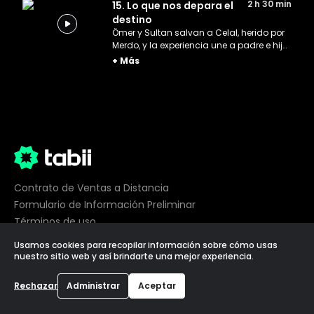
2 h 30 min
15. Lo que nos depara el
destino
Ömer y Sultan salvan a Celal, herido por
Merdo, y la experiencia une a padre e hijo.
Sultan decide ocultar su gran secreto a
+
Más
Ömer para no desestabilizar la situación.
Contrato de Ventas a Distancia
Formulario de Información Preliminar
Términos de uso
Privacidad
Usamos cookies para recopilar información sobre cómo usas
Preferencias de cookies
nuestro sitio web y así brindarte una mejor experiencia.
©
2026
tabii,
Todos los derechos reservados
Rechazar
Administrar
Aceptar