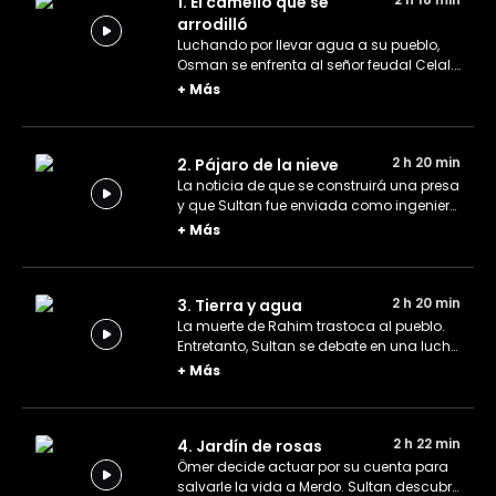
1. El camello que se
arrodilló
Luchando por llevar agua a su pueblo,
Osman se enfrenta al señor feudal Celal.
Años después, el destino reúne a los hijos
+
Más
de los dos terratenientes.
2 h 20 min
2. Pájaro de la nieve
La noticia de que se construirá una presa
y que Sultan fue enviada como ingeniera
para esa misión, deja a todo el pueblo
+
Más
conmocionado. Ömer se opone a la idea
de casarse y ve la verdadera cara de su
padre.
2 h 20 min
3. Tierra y agua
La muerte de Rahim trastoca al pueblo.
Entretanto, Sultan se debate en una lucha
interna en cuanto a qué decisión tomar
+
Más
sobre la presa.
2 h 22 min
4. Jardín de rosas
Ömer decide actuar por su cuenta para
salvarle la vida a Merdo. Sultan descubre