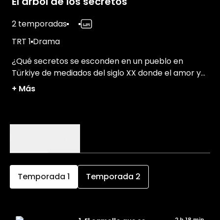
El árbol de los secretos
2 temporadas
TRT 1
Drama
¿Qué secretos se esconden en un pueblo en
Türkiye de mediados del siglo XX donde el amor y
la justicia luchan por prevalecer en medio de
+
Más
engaños y pugnas feudales?
Episodios
Detalles
Temporada
1
Temporada
2
2 h 18 min