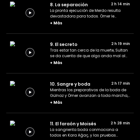
2 h 14 min
8. La separación
La pronta ejecución de Merdo resulta
devastadora para todos. Ömer le
declara la guerra a Latif. Celal, luego de
+
Más
ver el nombre de su hijo escrito en la
cuna, va tras Asiye y Naile para desvelar
el misterio.
2 h 19 min
9. El secreto
Tras estar tan cerca de la muerte, Sultan
se da cuenta de que algo anda mal al
volver y no ver a Ömer a su lado. Celal
+
Más
comprende que el secreto de la mansión
está ligado a Ayten, por lo que intenta
averiguar la verdad mientras su plan
2 h 17 min
10. Sangre y boda
sigue a toda marcha.
Mientras los preparativos de la boda de
Gülnaz y Ömer avanzan a toda marcha,
este último se ve abrumado por las
+
Más
tradiciones de Kara Ağaç. Ayten decide
compartir el secreto con Latif para salir
de la cárcel. Celal continúa ejecutando
2 h 28 min
11. El faraón y Moisés
su gran plan en silencio.
La sangrienta boda conmociona a
todos en Kara Ağaç, y las pruebas