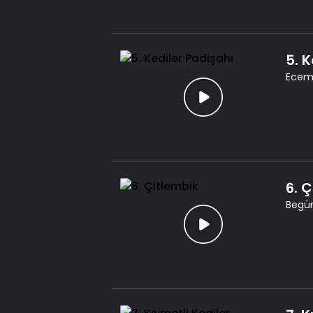
5. 
Ecem 
6. 
Begüm