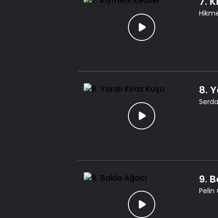
7. K
Hikme
8. Y
Serdar
9. 
Pelin 