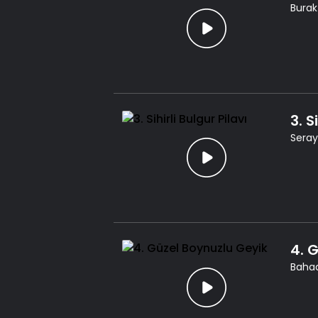
Burak 
3. S
Seray 
4. 
Bahad