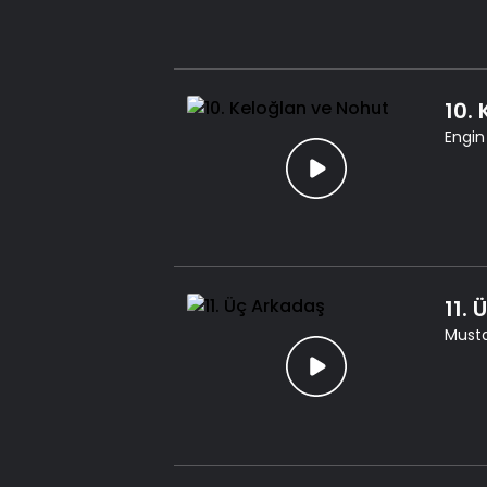
10.
Engin
11.
Musta