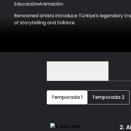
Educación
Animación
Renowned artists introduce Türkiye's legendary tra
of storytelling and folklore.
Episodios
Detalles
Temporada
1
Temporada
2
2. A