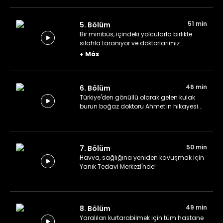
51 min
5. Bölüm
Bir minibüs, içindeki yolcularla birlikte
silahla taranıyor ve doktorlarımız
yardıma koşuyor.
+
Más
46 min
6. Bölüm
Türkiye'den gönüllü olarak gelen kulak
burun boğaz doktoru Ahmet'in hikayesi...
50 min
7. Bölüm
Havva, sağlığına yeniden kavuşmak için
Yanık Tedavi Merkezi'nde!
49 min
8. Bölüm
Yaralıları kurtarabilmek için tüm hastane