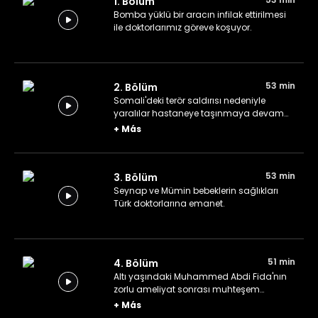
1. Bölüm
Bomba yüklü bir aracın infilak ettirilmesi
ile doktorlarımız göreve koşuyor.
53 min
2. Bölüm
Somali'deki terör saldırısı nedeniyle
yaralılar hastaneye taşınmaya devam
ediyor.
+
Más
53 min
3. Bölüm
Seynap ve Mümin bebeklerin sağlıkları
Türk doktorlarına emanet.
51 min
4. Bölüm
Altı yaşındaki Muhammed Abdi Fida'nın
zorlu ameliyat sonrası muhteşem
öyküsü...
+
Más