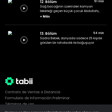
51 min
12. Bölüm
Sağ bacağının üzerinden kamyon
tekerleği geçen küçük çocuk Abdullahi,
hastaneye yetiştiriliyor.
+
Más
54 min
13. Bölüm
Sadra Bebek, dünyada sadece 25 kişide
görülen bir rahatsızlık ile boğuşuyor.
Contrato de Ventas a Distancia
Formulario de Información Preliminar
Términos de uso
Privacidad