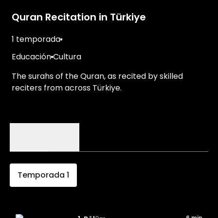
Quran Recitation in Türkiye
1 temporada
Educación
Cultura
The surahs of the Quran, as recited by skilled
reciters from across Türkiye.
Episodios
Detalles
Temporada
1
6 min