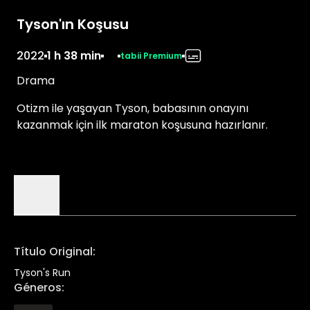
Tyson'ın Koşusu
2022
1 h 38 min
tabii Premium
Drama
Otizm ile yaşayan Tyson, babasının onayını
kazanmak için ilk maraton koşusuna hazırlanır.
Detalles
Título Original
:
Tyson's Run
Géneros
: