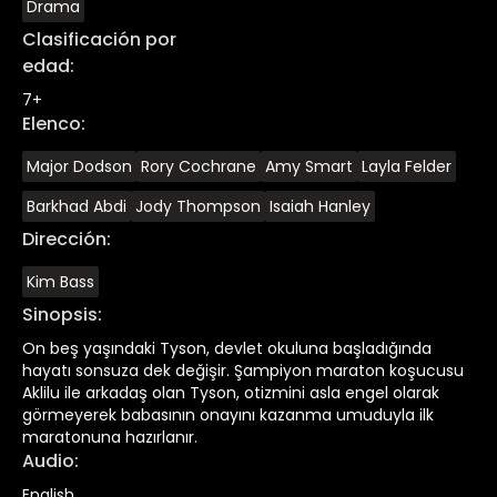
Drama
Clasificación por
edad
:
7+
Elenco
:
Major Dodson
Rory Cochrane
Amy Smart
Layla Felder
Barkhad Abdi
Jody Thompson
Isaiah Hanley
Dirección
:
Kim Bass
Sinopsis
:
On beş yaşındaki Tyson, devlet okuluna başladığında
hayatı sonsuza dek değişir. Şampiyon maraton koşucusu
Aklilu ile arkadaş olan Tyson, otizmini asla engel olarak
görmeyerek babasının onayını kazanma umuduyla ilk
maratonuna hazırlanır.
Audio
:
English