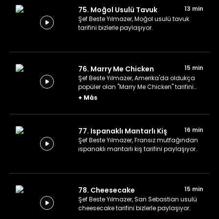
13 min
75. Moğol Usulü Tavuk
Şef Beste Yılmazer, Moğol usulü tavuk
tarifini bizlerle paylaşıyor.
15 min
76. Marry Me Chicken
Şef Beste Yılmazer, Amerika'da oldukça
popüler olan "Marry Me Chicken" tarifini
paylaşıyor.
+
Más
16 min
77. Ispanaklı Mantarlı Kiş
Şef Beste Yılmazer, Fransız mutfağından
ıspanaklı mantarlı kiş tarifini paylaşıyor.
15 min
78. Cheesecake
Şef Beste Yılmazer, San Sebastian usulü
cheesecake tarifini bizlerle paylaşıyor.