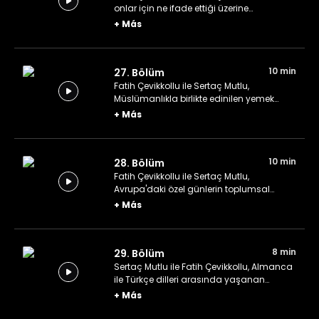
onlar için ne ifade ettiği üzerine
konuşuyor.
+
Más
10 min
27. Bölüm
Fatih Çevikkollu ile Sertaç Mutlu,
Müslümanlıkla birlikte edinilen yemek
alışkanlıkları üzerine konuşuyor.
+
Más
10 min
28. Bölüm
Fatih Çevikkollu ile Sertaç Mutlu,
Avrupa'daki özel günlerin toplumsal
düzene etkisi üzerine konuşuyor.
+
Más
8 min
29. Bölüm
Sertaç Mutlu ile Fatih Çevikkollu, Almanca
ile Türkçe dilleri arasında yaşanan
etkileşim ve paylaşımı konuşuyor.
+
Más