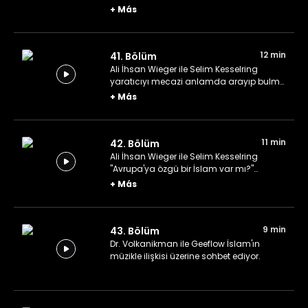
pratiklerinden bahsediyorlar.
+
Más
12 min
41. Bölüm
Ali İhsan Wieger ile Selim Kesselring
yaratıcıyı mecazi anlamda arayıp bulma
üzerine konuşuyor.
+
Más
11 min
42. Bölüm
Ali İhsan Wieger ile Selim Kesselring
"Avrupa'ya özgü bir İslam var mı?"
sorusuna yanıt arıyor.
+
Más
9 min
43. Bölüm
Dr. Volkanikman ile Geeflow İslam'ın
müzikle ilişkisi üzerine sohbet ediyor.