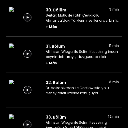
9 min
30. Bölüm
Sertaç Mutlu ile Fatih Çevikkollu
Almanya'daki Türklerin nesiller arası kimlik
dönüşümünden bahsediyor.
+
Más
11 min
31. Bölüm
Ali İhsan Wieger ile Selim Kesselring insan
beynindeki arayış duygusuna dair
konuşuyor.
+
Más
8 min
32. Bölüm
Dr. Volkanikman ile Geeflow sıla yolu
deneyimleri üzerine konuşuyor.
12 min
33. Bölüm
Ali İhsan Wieger ile Selim Kesselring
Avrupa'da farklı kültürler arasındaki