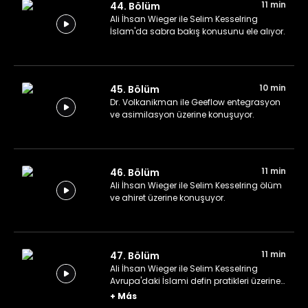
11 min
44. Bölüm
Ali İhsan Wieger ile Selim Kesselring
İslam'da sabra bakış konusunu ele alıyor.
10 min
45. Bölüm
Dr. Volkanikman ile Geeflow entegrasyon
ve asimilasyon üzerine konuşuyor.
11 min
46. Bölüm
Ali İhsan Wieger ile Selim Kesselring ölüm
ve ahiret üzerine konuşuyor.
11 min
47. Bölüm
Ali İhsan Wieger ile Selim Kesselring
Avrupa'daki İslami defin pratikleri üzerine
konuşuyor.
+
Más