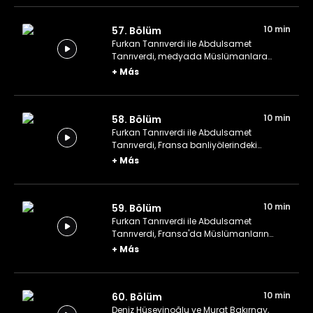
10 min
57. Bölüm
Furkan Tanrıverdi ile Abdulsamet
Tanrıverdi, medyada Müslümanlara
yönelik sorunlu söylemler üzerine
+
Más
konuşuyor.
10 min
58. Bölüm
Furkan Tanrıverdi ile Abdulsamet
Tanrıverdi, Fransa banliyölerindeki
sosyoekonomik doku üzerine konuşuyor.
+
Más
10 min
59. Bölüm
Furkan Tanrıverdi ile Abdulsamet
Tanrıverdi, Fransa'da Müslümanların
siyasi hayata katılımını engelleyen
+
Más
sorunları konuşuyor.
10 min
60. Bölüm
Deniz Hüseyinoğlu ve Murat Bakırnay,