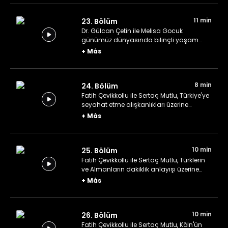
11 min
23. Bölüm
Dr. Gülcan Çetin ile Melisa Gocuk
günümüz dünyasında bilinçli yaşam
üzerine konuşuyor.
+
Más
8 min
24. Bölüm
Fatih Çevikkollu ile Sertaç Mutlu, Türkiye'ye
seyahat etme alışkanlıkları üzerine
konuşuyor.
+
Más
10 min
25. Bölüm
Fatih Çevikkollu ile Sertaç Mutlu, Türklerin
ve Almanların dakiklik anlayışı üzerine
konuşuyor.
+
Más
10 min
26. Bölüm
Fatih Çevikkollu ile Sertaç Mutlu, Köln'ün