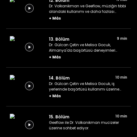
12. Bölüm
Dr. Volkanikman ve Geeflow, müziğin tıbbi
alandaki kullanımı ve daha fazlası
üzerine konuşuyor.
+
Más
9 min
13. Bölüm
Dr. Gülcan Çetin ve Melisa Gocuk,
Almanya'da başörtüsü deneyimleri
üzerine konuşuyorlar.
+
Más
10 min
14. Bölüm
Dr. Gülcan Çetin ve Melisa Gocuk, iş
yerlerinde başörtüsü kullanımı üzerine
konuşuyorlar.
+
Más
10 min
15. Bölüm
Geeflow ile Dr. Volkanikman mucizeler
üzerine sohbet ediyor.