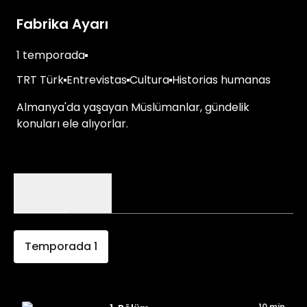
Fabrika Ayarı
1 temporada
TRT Türk
Entrevistas
Cultura
Historias humanas
Almanya'da yaşayan Müslümanlar, gündelik
konuları ele alıyorlar.
Episodios
Detalles
Temporada
1
10 min