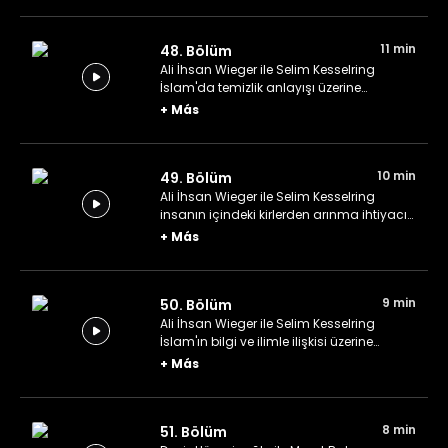
11 min
48. Bölüm
Ali İhsan Wieger ile Selim Kesselring
İslam'da temizlik anlayışı üzerine
konuşuyor.
+
Más
10 min
49. Bölüm
Ali İhsan Wieger ile Selim Kesselring
insanın içindeki kirlerden arınma ihtiyacı
üzerine konuşuyor.
+
Más
9 min
50. Bölüm
Ali İhsan Wieger ile Selim Kesselring
İslam'ın bilgi ve ilimle ilişkisi üzerine
konuşuyor.
+
Más
8 min
51. Bölüm