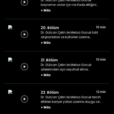
Dr. Gülcan Çetin ile Melisa Gocuk
bayramın onlar için ne ifade ettiğini
konuşuyor.
+
Más
10 min
20. Bölüm
Dr. Gülcan Çetin ile Melisa Gocuk tatil
alışkanlıkları ve kültürleri üzerine
konuşuyor.
+
Más
10 min
21. Bölüm
Dr. Gülcan Çetin ile Melisa Gocuk
ailelerinden ayrı seyahat etme
deneyimlerini aktarıyor.
+
Más
12 min
22. Bölüm
Dr. Gülcan Çetin ile Melisa Gocuk tercih
ettikleri kariyer yolları üzerine duygu ve
düşüncelerini paylaşıyor.
+
Más