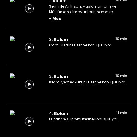
1. Bölüm
Selim ile Ali İhsan, Müslümanların ve
Müslüman olmayanların namaza
bakışını değerlendiriyor.
+
Más
10 min
2. Bölüm
Cami kültürü üzerine konuşuluyor.
10 min
3. Bölüm
İslami yemek kültürü üzerine konuşuluyor.
11 min
4. Bölüm
Kur'an ve sünnet üzerine konuşuluyor.