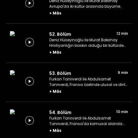
Deniz Hüseyinoğlu ile Murat Bakırnay
Avrupa'da iki kültür arasında büyüme
deneyimlerini konuşuyor.
+
Más
12 min
52. Bölüm
Deniz Hüseyinoğlu ile Murat Bakırnay
Hristiyanlığın baskın olduğu bir kültürde
İslam'ı yaşamak üzerine konuşuyor.
+
Más
9 min
53. Bölüm
Furkan Tanrıverdi ile Abdulsamet
Tanrıverdi, Fransa özelinde ulusal ve dinî
kimlik arasındaki fark üzerine konuşuyor.
+
Más
10 min
54. Bölüm
Furkan Tanrıverdi ile Abdulsamet
Tanrıverdi, Fransa'da kamusal alanda
dinî ibadetler ve görünürlük üzerine
+
Más
konuşuyor.