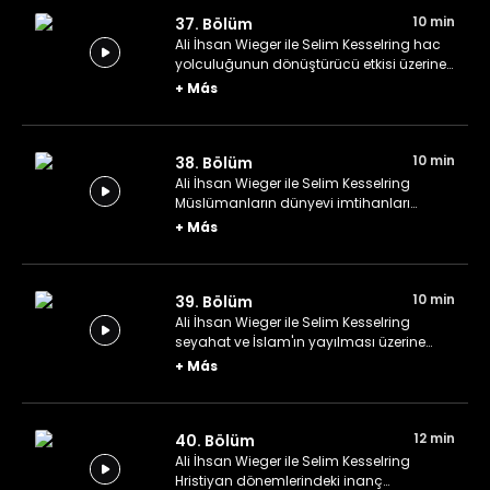
10 min
37. Bölüm
Ali İhsan Wieger ile Selim Kesselring hac
yolculuğunun dönüştürücü etkisi üzerine
konuşuyor.
+
Más
10 min
38. Bölüm
Ali İhsan Wieger ile Selim Kesselring
Müslümanların dünyevi imtihanları
üzerine konuşuyor.
+
Más
10 min
39. Bölüm
Ali İhsan Wieger ile Selim Kesselring
seyahat ve İslam'ın yayılması üzerine
konuşuyorlar.
+
Más
12 min
40. Bölüm
Ali İhsan Wieger ile Selim Kesselring
Hristiyan dönemlerindeki inanç