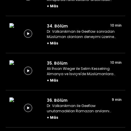
alışveriş üzerine konuşuyor.
+
Más
10 min
34. Bölüm
Dr. Volkanikman ile Geeflow sonradan
Müslüman olanların deneyimi üzerine
konuşuyor.
+
Más
10 min
35. Bölüm
Ali İhsan Wieger ile Selim Kesselring
Almanya ve İsviçre'de Müslümanlara
bakış üzerine deneyimlerini anlatıyor.
+
Más
9 min
36. Bölüm
Dr. Volkanikman ile Geeflow
unutamadıkları Ramazan anılarını
paylaşıyorlar.
+
Más