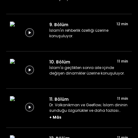
12 min
9. Bölüm
İslam'ın rehberlik özelliği üzerine
konuşuluyor.
11 min
10. Bölüm
İslam'a geçtikten sonra aile içinde
değişen dinamikler üzerine konuşuluyor.
11 min
11. Bölüm
Dr. Volkanikman ve Geeflow; İslam dininin
sunduğu özgürlükler ve daha fazlası
üzerine sade bir sohbet gerçekleştiriyor.
+
Más
11 min