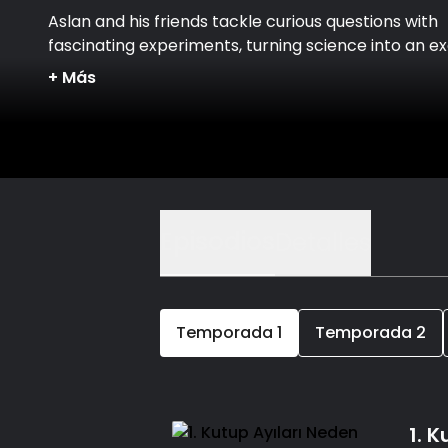
Aslan and his friends tackle curious questions with
fascinating experiments, turning science into an ex
adventure!
+
Más
Episodios
Detalles
Temporada
1
Temporada
2
1. 