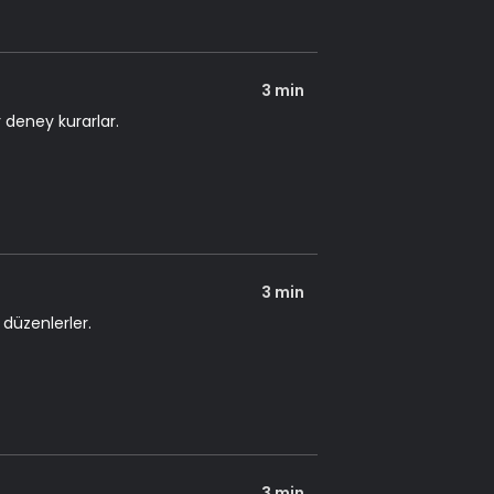
3 min
r deney kurarlar.
3 min
 düzenlerler.
3 min