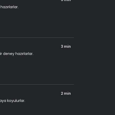
azırlarlar.
3 min
r deney hazırlarlar.
2 min
ya koyulurlar.