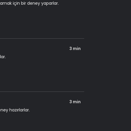
amak için bir deney yaparlar.
3 min
lar.
3 min
ey hazırlarlar.