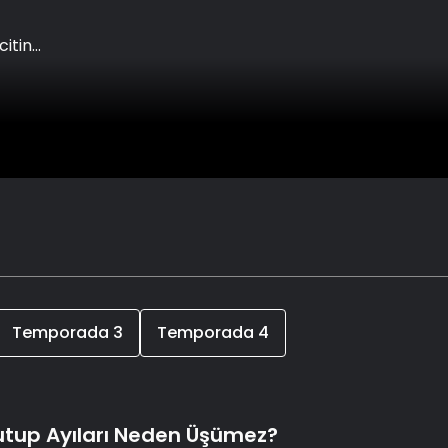
citing
Temporada
3
Temporada
4
Kutup Ayıları Neden Üşümez?