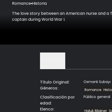
Romance
Historia
The love story between an American nurse and a T
captain during World War I.
Detalles
Título Original
:
Osmanlı Subayı
Géneros
:
Romance
Histo
Clasificación por
Público general
edad
:
Elenco
:
Haluk Bilginer
S