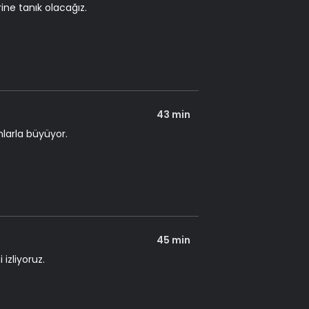
ne tanık olacağız.
43 min
nlarla büyüyor.
45 min
 izliyoruz.