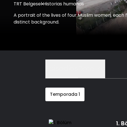
TRT Belgesel
Historias humanas
A portrait of the lives of four Muslim women, each 
distinct background.
Episodios
Detalles
Temporada
1
1. 