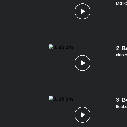
Malik
2. 
Birin
3. 
Başkal