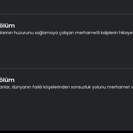
Bölüm
larının huzurunu sağlamaya çalışan merhametli kalplerin hikayes
Bölüm
nsanlar, dünyanın farklı köşelerinden sonsuzluk yolunu merhamet v