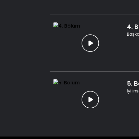
4. 
Başka
5. 
İyi i