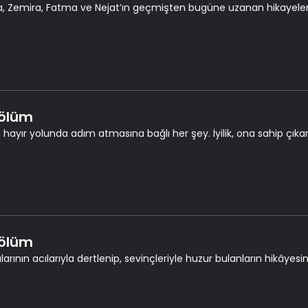
a, Zemira, Fatma ve Nejat’ın geçmişten bugüne uzanan hikayeleri
Bölüm
in hayır yolunda adım atmasına bağlı her şey. İyilik, ona sahip çıka
Bölüm
arının acılarıyla dertlenip, sevinçleriyle huzur bulanların hikâyesini