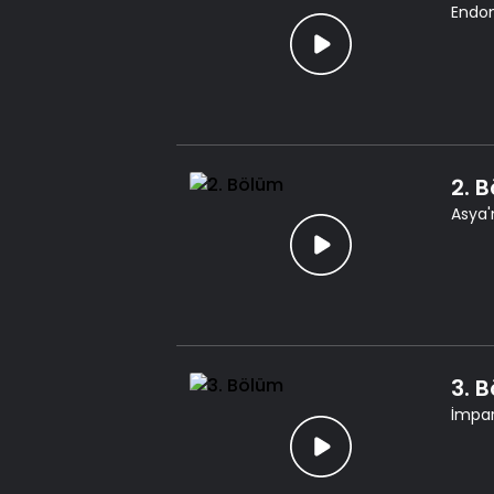
Endon
2. 
Asya'
3. 
İmpar