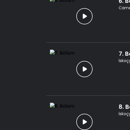
6. 
Camer
7. 
İskoç
8. 
İskoç