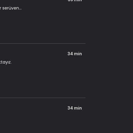
 serüven...
34 min
tayız.
34 min