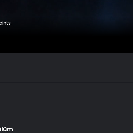
oints.
Bölüm