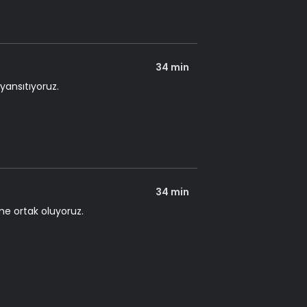
34 min
yansıtıyoruz.
34 min
me ortak oluyoruz.