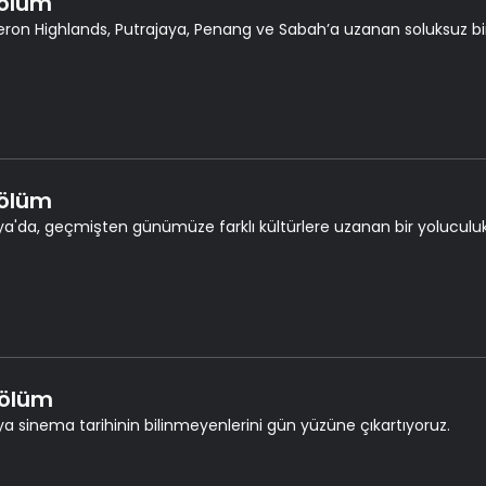
Bölüm
on Highlands, Putrajaya, Penang ve Sabahʼa uzanan soluksuz bir
Bölüm
ya'da, geçmişten günümüze farklı kültürlere uzanan bir yoluculuk
Bölüm
ya sinema tarihinin bilinmeyenlerini gün yüzüne çıkartıyoruz.