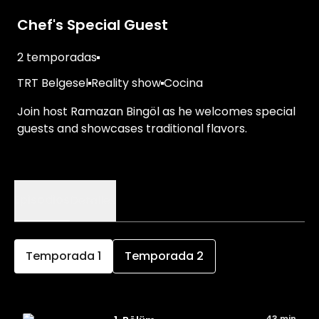
Chef's Special Guest
2 temporadas
TRT Belgesel
Reality show
Cocina
Join host Ramazan Bingöl as he welcomes special
guests and showcases traditional flavors.
Episodios
Detalles
Temporada
1
Temporada
2
43 min