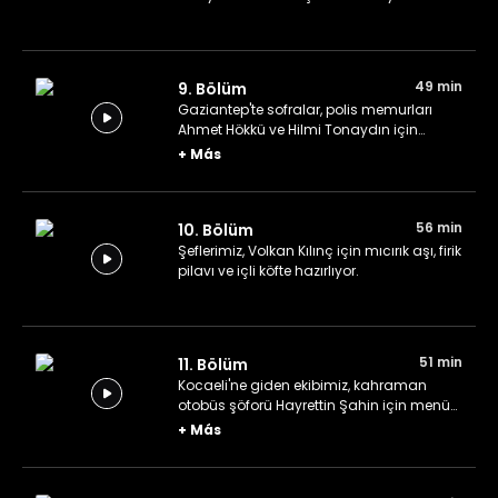
49 min
9. Bölüm
Gaziantep'te sofralar, polis memurları
Ahmet Hökkü ve Hilmi Tonaydın için
kuruluyor.
+
Más
56 min
10. Bölüm
Şeflerimiz, Volkan Kılınç için mıcırık aşı, firik
pilavı ve içli köfte hazırlıyor.
51 min
11. Bölüm
Kocaeli'ne giden ekibimiz, kahraman
otobüs şöforü Hayrettin Şahin için menü
oluşturuyor.
+
Más