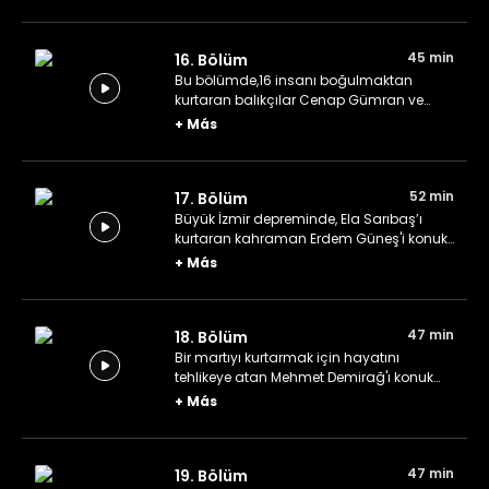
45 min
16. Bölüm
Bu bölümde,16 insanı boğulmaktan
kurtaran balıkçılar Cenap Gümran ve
Recep Evran'ı ağırlıyoruz.
+
Más
52 min
17. Bölüm
Büyük İzmir depreminde, Ela Sarıbaş’ı
kurtaran kahraman Erdem Güneş'i konuk
ediyoruz.
+
Más
47 min
18. Bölüm
Bir martıyı kurtarmak için hayatını
tehlikeye atan Mehmet Demirağ'ı konuk
ediyoruz.
+
Más
47 min
19. Bölüm