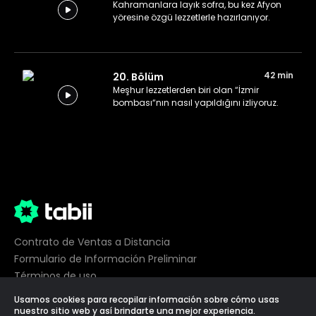
Kahramanlara layık sofra, bu kez Afyon
yöresine özgü lezzetlerle hazırlanıyor.
42 min
20. Bölüm
Meşhur lezzetlerden biri olan “İzmir
bombası“nın nasıl yapıldığını izliyoruz.
Contrato de Ventas a Distancia
Formulario de Información Preliminar
Términos de uso
Privacidad
Usamos cookies para recopilar información sobre cómo usas
Preferencias de cookies
nuestro sitio web y así brindarte una mejor experiencia.