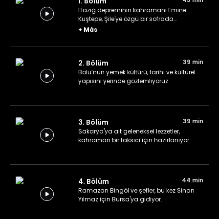
1. Bölüm
Elazığ depreminin kahramanı Emine
Kuştepe, Şile'ye özgü bir sofrada
ağırlanıyor.
+
Más
39 min
2. Bölüm
Bolu’nun yemek kültürü, tarihi ve kültürel
yapısını yerinde gözlemliyoruz.
39 min
3. Bölüm
Sakarya'ya ait geleneksel lezzetler,
kahraman bir taksici için hazırlanıyor.
44 min
4. Bölüm
Ramazan Bingöl ve şefler, bu kez Sinan
Yılmaz için Bursa'ya gidiyor.