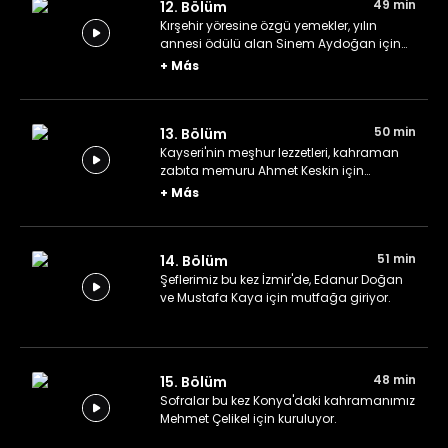
49 min
12. Bölüm
Kırşehir yöresine özgü yemekler, yılın
annesi ödülü alan Sinem Aydoğan için
hazırlanıyor.
+
Más
50 min
13. Bölüm
Kayseri'nin meşhur lezzetleri, kahraman
zabıta memuru Ahmet Keskin için
yapılıyor.
+
Más
51 min
14. Bölüm
Şeflerimiz bu kez İzmir'de, Edanur Doğan
ve Mustafa Kaya için mutfağa giriyor.
48 min
15. Bölüm
Sofralar bu kez Konya'daki kahramanımız
Mehmet Çelikel için kuruluyor.