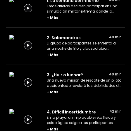
1. La semana del infierno
Trece atletas deciden participar en una
simulación militar extrema donde la
presión y el agotamiento desvelarán
+
Más
quién está hecho para resistir.
49 min
2. Salamandras
El grupo de participantes se enfrenta a
una noche de frío y claustrofobia,
descubriendo en carne propia que este
+
Más
desafío es más que un simulacro.
49 min
3. ¿Huir o luchar?
Una nueva misión de rescate de un piloto
accidentado revelará las debilidades del
equipo, quienes deben unirse para
+
Más
sobrevivir en un terreno difícil.
42 min
4. Difícil incertidumbre
En la playa, un implacable reto físico y
psicológico exige a los participantes
arrastrar botes hasta el cansancio total
+
Más