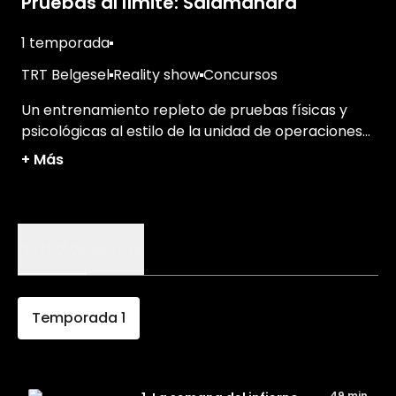
Pruebas al límite: Salamandra
1 temporada
TRT Belgesel
Reality show
Concursos
Un entrenamiento repleto de pruebas físicas y
psicológicas al estilo de la unidad de operaciones
subacuáticas de Türkiye. ¡Que empiece el desafío!
+
Más
Episodios
Detalles
Temporada
1
49 min