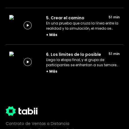
para demostrar su aguante.
51 min
5. Crear el camino
En una prueba que cruza la línea entre la
realidad y la simulación, el miedo se
apodera de los aprendices mientras un
+
Más
compañero es secuestrado.
51 min
6. Los límites de lo posible
Llega la etapa final, y el grupo de
participantes se enfrentan a sus temores
y al hambre en una última vuelta que los
+
Más
empujará al borde del colapso.
Contrato de Ventas a Distancia