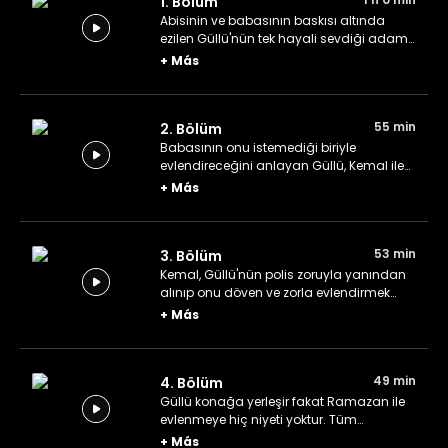
1. Bölüm
Abisinin ve babasının baskısı altında
ezilen Güllü'nün tek hayali sevdiği adam
olan Kemal ile evlenmek ve evinin hanımı
+
Más
olmaktır. Fakat, Güllü'yü gören ve eş
olarak isteyen Ramazan, araya dayısı
Muzaffer Bey'i koyarak bu isteğini
55 min
2. Bölüm
gerçekleştirmek için bir oyun oynar.
Babasının onu istemediği biriyle
evlendireceğini anlayan Güllü, Kemal ile
kaçmaya karar verir. Güllü'nün yokluğunu
+
Más
fark eden ailesi peşine düşer.
53 min
3. Bölüm
Kemal, Güllü'nün polis zoruyla yanından
alınıp onu döven ve zorla evlendirmek
isteyen ailesine verilmesine içerler.
+
Más
Kemal'in başına gelenlerin ardından
yaşadığı evde daha fazla kalmak
istemeyen Güllü, çiftliğe doğru yola çıkar.
49 min
4. Bölüm
Güllü konağa yerleşir fakat Ramazan ile
evlenmeye hiç niyeti yoktur. Tüm
baskılara karşı çıkar ve Ramazan'dan
+
Más