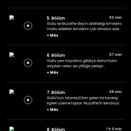
uzak durur. Muzaffer Bey'in ilgisinin
Güllü'ye yönelmesinden korkan Gülizar,
Güllü'yi çiftlikten göndermenin yolunu
53 min
5. Bölüm
arar.
Güllü ile Muzaffer Bey'in birlikteliği kimilerini
mutlu ederken kimilerini çok rahatsız eder.
Avrupa hayalleri kuran Güllü, babasının
+
Más
ve hısımlarının çiftliğe gelmesini kabul
eder.
57 min
6. Bölüm
Güllü yeni hayatına gittikçe daha fazla
alışırken ailesi de çiftliğe yerleşir.
Muzaffer'in kendi partisine katılmasını
+
Más
isteyen Zekayi ikna çabalarına devam
eder. Muzaffer Bey, hapis yatan Hamza'yı
ziyarete gider.
56 min
7. Bölüm
Güllü'nün, İstanbul'dan gelen kız kardeşi
ilgileri üzerine toplar. Muzaffer'in kendisiyle
aynı partiye üye olması sonucu planı
+
Más
suya düşen Habib, intikamını başka bir
şekilde almaya karar verir.
1 h 0 min
8. Bölüm