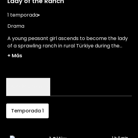
Lady of the Ranch
1 temporada
Drama
A young peasant girl ascends to become the lady
of a sprawling ranch in rural Türkiye during the
early years of the Republic's founding.
+
Más
Episodios
Detalles
Temporada
1
1 h 0 min