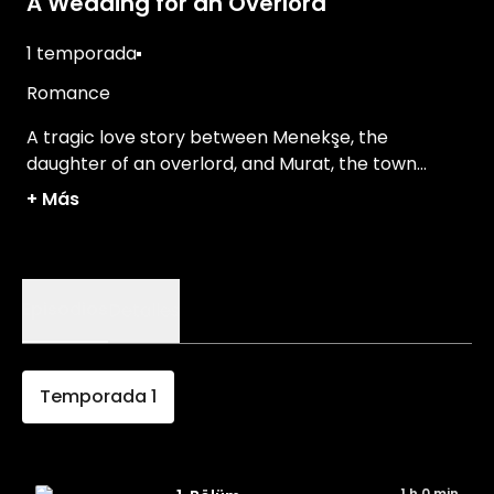
A Wedding for an Overlord
1 temporada
Romance
A tragic love story between Menekşe, the
daughter of an overlord, and Murat, the town
doctor, in rural Türkiye.
+
Más
Episodios
Detalles
Temporada
1
1 h 0 min