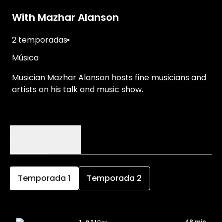
With Mazhar Alanson
2 temporadas
Música
Musician Mazhar Alanson hosts fine musicians and
artists on his talk and music show.
Episodios
Detalles
Temporada
1
Temporada
2
48 min